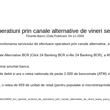
eratiuni prin canale alternative de vineri 
Finante-Banci | Data Publicarii: 04-12-2009
ionarea serviciului de efectuare operatiuni prin canale alternative, a m
ale Alternative BCR (Click 24 Banking BCR si Alo 24 Banking BCR), a Mas
 mai anuntat banca.
 de debit si are o retea nationala de peste 2.000 de bancomate (ATM) si
o retea de 659 de unitati de retail (pentru populatie si microintreprinde
stire/34892_bcr_opreste_serviciul_de_operatiuni_prin_canale_alternative_de_vineri_seara_pan