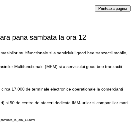
seara pana sambata la ora 12
asinilor multifunctionale si a serviciului good.bee tranzactii mobile,
inilor Multifunctionale (MFM) si a serviciului good.bee tranzactii
 circa 17.000 de terminale electronice operationale la comercianti
ri) si 50 de centre de afaceri dedicate IMM-urilor si companiilor mari.
a_sambata_la_ora_12.html