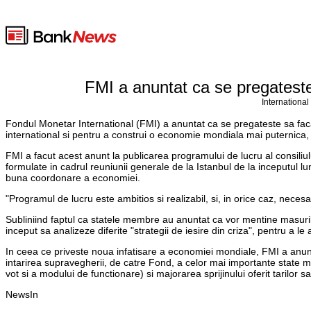
FMI a anuntat ca se pregateste 
International
Fondul Monetar International (FMI) a anuntat ca se pregateste sa faca f
international si pentru a construi o economie mondiala mai puternica,
FMI a facut acest anunt la publicarea programului de lucru al consiliu
formulate in cadrul reuniunii generale de la Istanbul de la inceputul lu
buna coordonare a economiei.
"Programul de lucru este ambitios si realizabil, si, in orice caz, nece
Subliniind faptul ca statele membre au anuntat ca vor mentine masuril
inceput sa analizeze diferite "strategii de iesire din criza", pentru a le 
In ceea ce priveste noua infatisare a economiei mondiale, FMI a anunta
intarirea supravegherii, de catre Fond, a celor mai importante state 
vot si a modului de functionare) si majorarea sprijinului oferit tarilor s
NewsIn