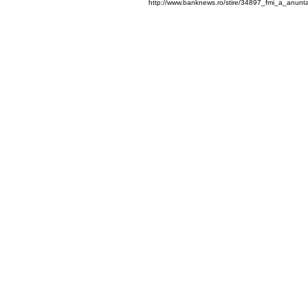
http://www.banknews.ro/stire/34897_fmi_a_anunta