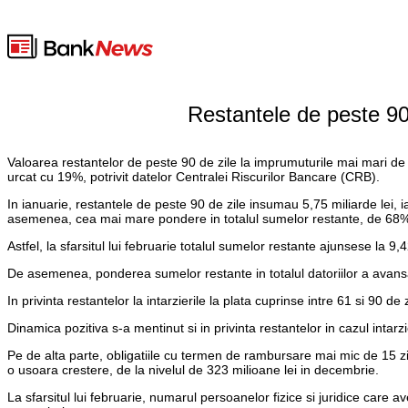
Restantele de peste 90 
Valoarea restantelor de peste 90 de zile la imprumuturile mai mari de 2
urcat cu 19%, potrivit datelor Centralei Riscurilor Bancare (CRB).
In ianuarie, restantele de peste 90 de zile insumau 5,75 miliarde lei, ia
asemenea, cea mai mare pondere in totalul sumelor restante, de 68
Astfel, la sfarsitul lui februarie totalul sumelor restante ajunsese la 9,
De asemenea, ponderea sumelor restante in totalul datoriilor a avansat
In privinta restantelor la intarzierile la plata cuprinse intre 61 si 90 de
Dinamica pozitiva s-a mentinut si in privinta restantelor in cazul intarzier
Pe de alta parte, obligatiile cu termen de rambursare mai mic de 15 zil
o usoara crestere, de la nivelul de 323 milioane lei in decembrie.
La sfarsitul lui februarie, numarul persoanelor fizice si juridice care a