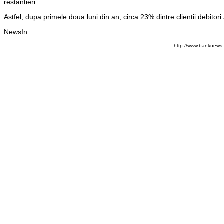
restantieri.
Astfel, dupa primele doua luni din an, circa 23% dintre clientii debitor
NewsIn
http://www.banknews.