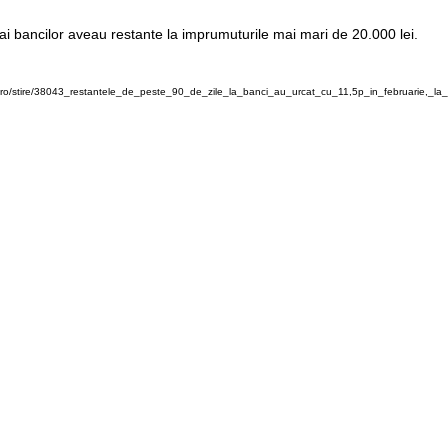
i ai bancilor aveau restante la imprumuturile mai mari de 20.000 lei.
ro/stire/38043_restantele_de_peste_90_de_zile_la_banci_au_urcat_cu_11,5p_in_februarie,_la_6