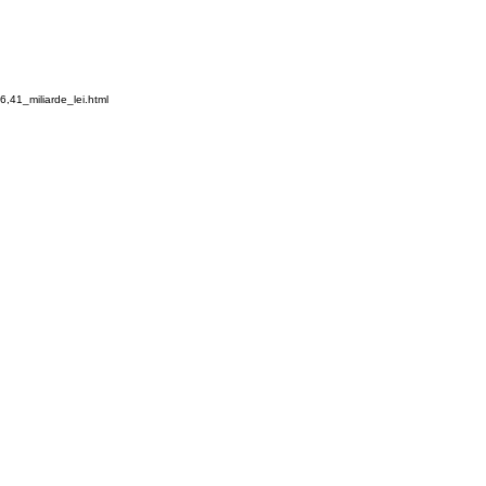
,41_miliarde_lei.html