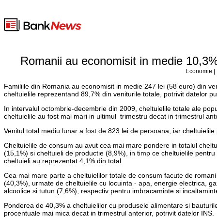
Romanii au economisit in medie 10,3% d
Economie | 
Familiile din Romania au economisit in medie 247 lei (58 euro) din venit
cheltuielile reprezentand 89,7% din veniturile totale, potrivit datelor pu
In intervalul octombrie-decembrie din 2009, cheltuielile totale ale popul
cheltuielile au fost mai mari in ultimul trimestru decat in trimestrul ante
Venitul total mediu lunar a fost de 823 lei de persoana, iar cheltuielile
Cheltuielile de consum au avut cea mai mare pondere in totalul cheltuiel
(15,1%) si cheltuieli de productie (8,9%), in timp ce cheltuielile pentru 
cheltuieli au reprezentat 4,1% din total.
Cea mai mare parte a cheltuielilor totale de consum facute de romani in
(40,3%), urmate de cheltuielile cu locuinta - apa, energie electrica, gaz
alcoolice si tutun (7,6%), respectiv pentru imbracaminte si incaltamint
Ponderea de 40,3% a cheltuielilor cu produsele alimentare si bauturile
procentuale mai mica decat in trimestrul anterior, potrivit datelor INS.