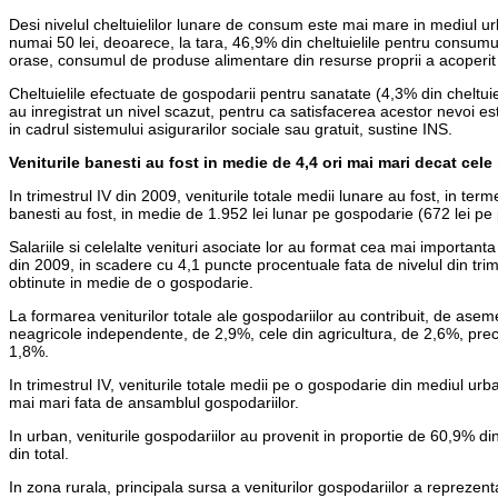
Desi nivelul cheltuielilor lunare de consum este mai mare in mediul ur
numai 50 lei, deoarece, la tara, 46,9% din cheltuielile pentru consumu
orase, consumul de produse alimentare din resurse proprii a acoperit
Cheltuielile efectuate de gospodarii pentru sanatate (4,3% din cheltui
au inregistrat un nivel scazut, pentru ca satisfacerea acestor nevoi es
in cadrul sistemului asigurarilor sociale sau gratuit, sustine INS.
Veniturile banesti au fost in medie de 4,4 ori mai mari decat cele
In trimestrul IV din 2009, veniturile totale medii lunare au fost, in te
banesti au fost, in medie de 1.952 lei lunar pe gospodarie (672 lei pe
Salariile si celelalte venituri asociate lor au format cea mai importanta
din 2009, in scadere cu 4,1 puncte procentuale fata de nivelul din trime
obtinute in medie de o gospodarie.
La formarea veniturilor totale ale gospodariilor au contribuit, de asemen
neagricole independente, de 2,9%, cele din agricultura, de 2,6%, precu
1,8%.
In trimestrul IV, veniturile totale medii pe o gospodarie din mediul ur
mai mari fata de ansamblul gospodariilor.
In urban, veniturile gospodariilor au provenit in proportie de 60,9% din
din total.
In zona rurala, principala sursa a veniturilor gospodariilor a reprezen