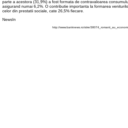
parte a acestora (31,9%) a fost formata de contravaloarea consumului 
asigurand numai 6,2%. O contributie importanta la formarea veniturilor go
celor din prestatii sociale, cate 26,5% fiecare.
NewsIn
http://www.banknews.ro/stire/38074_romanii_au_economis