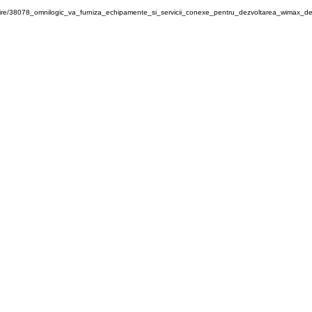
tire/38078_omnilogic_va_furniza_echipamente_si_servicii_conexe_pentru_dezvoltarea_wimax_d