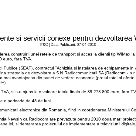
ente si servicii conexe pentru dezvoltarea
IT&C | Data Publicarii: 07-04-2010
rea construirii unei retele de transport si acces la clientii tip WIMax la
0 euro, fara TVA.
tii Publice (SEAP), contractul "Achizitia si instalarea de echipamente in v
ina strategia de dezvoltare a S.N.Radiocomunicatii SA (Radiocom - n.r.) a
a mai avantajoasa din punct de vedere economic (pretul total al ofertei - 
9%).
a TVA, si s-a ajuns la o valoare totala finala de 39.278.800 euro, fara TV
 pe o perioada de 48 de luni.
 comunicatii electronice din Romania, fiind in coordonarea Ministerului Co
ntia NewsIn ca Radiocom are prevazute pentru 2010 doua mari proiecte 
ioane lei, si demararea proiectului de implementare a televiziunii digitale