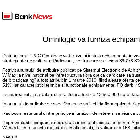
Omnilogic va furniza echipam
Distribuitorul IT & C Omnilogic va furniza si instala echipamente in vede
strategia de dezvoltare a Radiocom, pentru care va incasa 39.278.80
Potrivit anuntului de atribuire publicat pe Sistemul Electronic de Achizi
WIMax la nivel national pe infrastructura fibra optica dark care sa sust
de broadcasting" a fost atribuit in 1 martie 2010, fiind aleasa oferta ce
51%, iar caracteristici tehnice si functionale echipamente, FO dark 4
Estimarea initiala a valorii contractului a fost de 43.500.000 euro, far
In anuntul de atribuire se specifica ca se va inchiria fibra optica dark
Radiocom este unul dintre principalii furnizori de retele si servicii de
Reprezentantii companiei declarau la inceputul acestui an pentru Age
Wimax fix in resedinte de judet si in alte locatii, in valoare de 153 mil
NewsIn