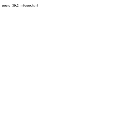
e_peste_39,2_mileuro.html