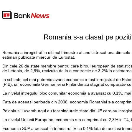
Romania s-a clasat pe poziti
Romania a inregistrat in ultimul trimestru al anului trecut una din cele 
estimari publicate miercuri de Eurostat.
Din cele 26 de state membre pentru care biroul european de statistica a
de Letonia, de 2,9%, revizuita de la o contractie de 3,2% in estimarea
In schimb, cel mai puternic avans economic a fost inregistrat de Estoni
(PIB), iar economiile Germaniei si Finlandei au stagnat comparativ cu t
La nivelul intregului bloc comunitar economia a avansat cu 0,1%, mai 
Fata de aceeasi perioada din 2008, economia Romaniei s-a comprimat i
Polonia si Luxemburgul au fost singurele state din UE care au inregistr
La nivelul Uniunii Europene, economia s-a comprimat cu 2,3% in T4, f
Economia SUA a crescut in trimestrul IV cu 0,1% fata de acelasi trimes