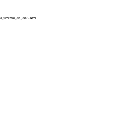
l_trimestru_din_2009.html