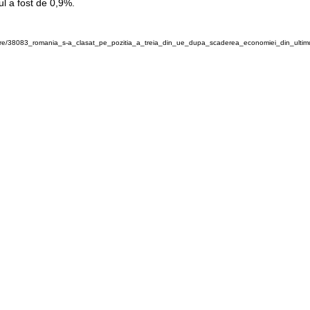
sul a fost de 0,9%.
tire/38083_romania_s-a_clasat_pe_pozitia_a_treia_din_ue_dupa_scaderea_economiei_din_ultimu