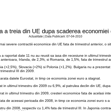
a a treia din UE dupa scaderea economiei d
Actualitate | Data Publicarii: 07-04-2010
mai severe contractiii economice din UE fata de trimestrul anterior, o situ
 raportat date 11 nu au reusit sa iasa din recesiune in ultimul trimestr
 anterioara, Irlanda, de 2,3%, si Romania, de 1,5%, fata de trimestrul an
a (+2,5%), Slovacia (+2%) si Polonia (+1,2%). Bulgaria nu a prezentat dat
rimestrul III din 2009.
arata datele Eurostat, in timp ce economia zonei euro a stagnat.
n ultimul trimestru din 2009 cu 6,9%, al patrulea declin din UE, dupa 
at in ultimul trimestru din 2009, cresteri economice fata de acelasi int
ata de aceeasi perioada din 2008, in timp ce economia zonei euro s-a c
tru din 2008, respectiv cu 1,4% fata de trimestrul III. In Japonia contr