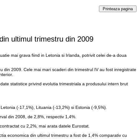
in ultimul trimestru din 2009
atie mai grava fiind in Letonia si Irlanda, potrivit celei de-a doua
u din 2009. Cele mai mari scaderi din trimestrul IV au fost inregistrate
terior.
e statistice privind evolutia trimestriala a produsului intern brut
Letonia (-17,1%), Lituania (-13,2%) si Estonia (-9,5%).
erval din 2008, de 2,8%, respectiv 1,4%.
ontractat cu 2,2%, mai arata datele Eurostat.
actia economica din ultimul trimestru a fost de 1,4% comparativ cu