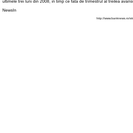
ultimele trei luni din 2008, in timp ce fata de trimestrul al treilea avan
NewsIn
http://www.banknews.ro/s