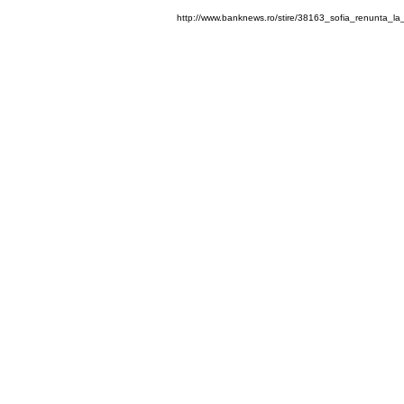
http://www.banknews.ro/stire/38163_sofia_renunta_la