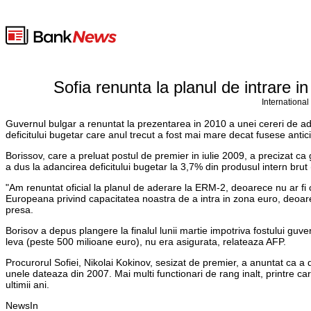
Sofia renunta la planul de intrare 
International
Guvernul bulgar a renuntat la prezentarea in 2010 a unei cereri de 
deficitului bugetar care anul trecut a fost mai mare decat fusese antic
Borissov, care a preluat postul de premier in iulie 2009, a precizat c
a dus la adancirea deficitului bugetar la 3,7% din produsul intern brut 
"Am renuntat oficial la planul de aderare la ERM-2, deoarece nu ar fi c
Europeana privind capacitatea noastra de a intra in zona euro, deoar
presa.
Borisov a depus plangere la finalul lunii martie impotriva fostului guve
leva (peste 500 milioane euro), nu era asigurata, relateaza AFP.
Procurorul Sofiei, Nikolai Kokinov, sesizat de premier, a anuntat ca 
unele dateaza din 2007. Mai multi functionari de rang inalt, printre care
ultimii ani.
NewsIn