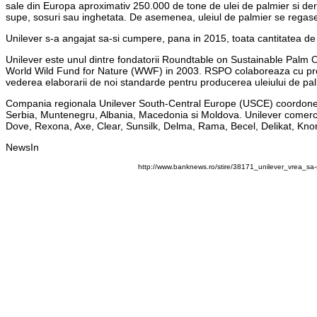
sale din Europa aproximativ 250.000 de tone de ulei de palmier si deriv
supe, sosuri sau inghetata. De asemenea, uleiul de palmier se regaseste
Unilever s-a angajat sa-si cumpere, pana in 2015, toata cantitatea de 
Unilever este unul dintre fondatorii Roundtable on Sustainable Palm Oil
World Wild Fund for Nature (WWF) in 2003. RSPO colaboreaza cu proprie
vederea elaborarii de noi standarde pentru producerea uleiului de pal
Compania regionala Unilever South-Central Europe (USCE) coordoneaza
Serbia, Muntenegru, Albania, Macedonia si Moldova. Unilever comerc
Dove, Rexona, Axe, Clear, Sunsilk, Delma, Rama, Becel, Delikat, Knorr,
NewsIn
http://www.banknews.ro/stire/38171_unilever_vrea_sa