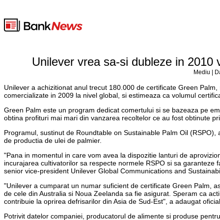
Unilever vrea sa-si dubleze in 2010 
Mediu | D
Unilever a achizitionat anul trecut 180.000 de certificate Green Palm, 
comercializate in 2009 la nivel global, si estimeaza ca volumul certif
Green Palm este un program dedicat comertului si se bazeaza pe emisiu
obtina profituri mai mari din vanzarea recoltelor ce au fost obtinute p
Programul, sustinut de Roundtable on Sustainable Palm Oil (RSPO), a
de productia de ulei de palmier.
"Pana in momentul in care vom avea la dispozitie lanturi de aprovizi
incurajarea cultivatorilor sa respecte normele RSPO si sa garanteze fapt
senior vice-president Unilever Global Communications and Sustainabil
"Unilever a cumparat un numar suficient de certificate Green Palm, as
de cele din Australia si Noua Zeelanda sa fie asigurat. Speram ca actiu
contribuie la oprirea defrisarilor din Asia de Sud-Est", a adaugat oficial
Potrivit datelor companiei, producatorul de alimente si produse pentru