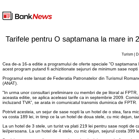
Tarifele pentru O saptamana la mare in 20
Turism | D
Cea de-a 16-a editie a programului de oferte speciale "O saptamana la 
acest program putand fi achizitionate sejururi de minimum sase nopti c
Programul este lansat de Federatia Patronatelor din Turismul Romane
(ANAT).
"In urma unor consultari preliminare cu membri de pe litoral ai FPTR, ti
aceasta editie, se aplica aceleasi tarife ca in septembrie 2009. Comi
incluzand TVA", se arata in comunicatul transmis duminica de FPTR.
Potrivit acesteia, un sejur de sase nopti la un hotel de o stea, fara mi
va costa 189 lei, in timp ce la un hotel de doua stele, cu mic dejun, ta
La un hotel de 3 stele, un turist va plati 219 lei pentru sase nopti de c
lei/persoana. La un hotel de 4 stele, cu mic dejun, sejurul costa 399 l