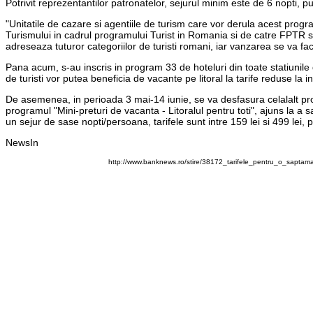
Potrivit reprezentantilor patronatelor, sejurul minim este de 6 nopti, put
"Unitatile de cazare si agentiile de turism care vor derula acest prog
Turismului in cadrul programului Turist in Romania si de catre FPTR si
adreseaza tuturor categoriilor de turisti romani, iar vanzarea se va fa
Pana acum, s-au inscris in program 33 de hoteluri din toate statiunile d
de turisti vor putea beneficia de vacante pe litoral la tarife reduse la
De asemenea, in perioada 3 mai-14 iunie, se va desfasura celalalt pro
programul "Mini-preturi de vacanta - Litoralul pentru toti", ajuns la a 
un sejur de sase nopti/persoana, tarifele sunt intre 159 lei si 499 lei, po
NewsIn
http://www.banknews.ro/stire/38172_tarifele_pentru_o_sapta