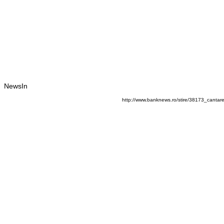
NewsIn
http://www.banknews.ro/stire/38173_cantar