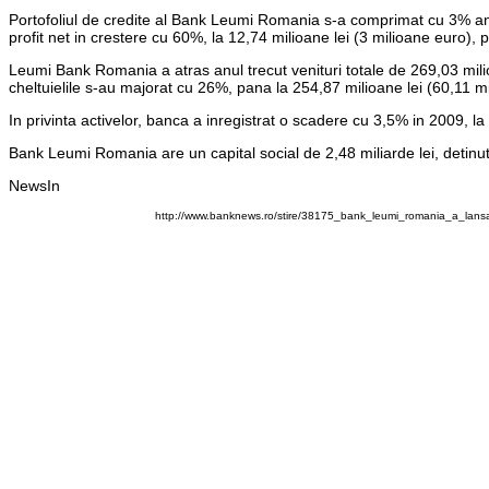
Portofoliul de credite al Bank Leumi Romania s-a comprimat cu 3% anul
profit net in crestere cu 60%, la 12,74 milioane lei (3 milioane euro), pot
Leumi Bank Romania a atras anul trecut venituri totale de 269,03 mili
cheltuielile s-au majorat cu 26%, pana la 254,87 milioane lei (60,11 m
In privinta activelor, banca a inregistrat o scadere cu 3,5% in 2009, la 
Bank Leumi Romania are un capital social de 2,48 miliarde lei, detinu
NewsIn
http://www.banknews.ro/stire/38175_bank_leumi_romania_a_lans