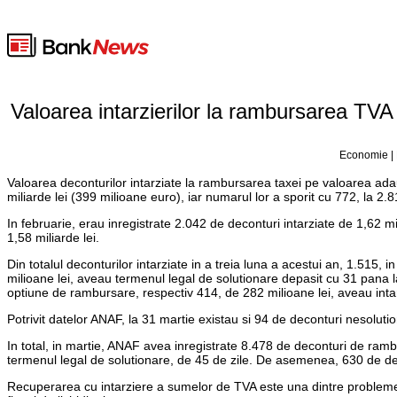
Valoarea intarzierilor la rambursarea TVA 
Economie | 
Valoarea deconturilor intarziate la rambursarea taxei pe valoarea adau
miliarde lei (399 milioane euro), iar numarul lor a sporit cu 772, la 2.
In februarie, erau inregistrate 2.042 de deconturi intarziate de 1,62 mi
1,58 miliarde lei.
Din totalul deconturilor intarziate in a treia luna a acestui an, 1.515, 
milioane lei, aveau termenul legal de solutionare depasit cu 31 pana
optiune de rambursare, respectiv 414, de 282 milioane lei, aveau intarzi
Potrivit datelor ANAF, la 31 martie existau si 94 de deconturi nesolut
In total, in martie, ANAF avea inregistrate 8.478 de deconturi de rambu
termenul legal de solutionare, de 45 de zile. De asemenea, 630 de dec
Recuperarea cu intarziere a sumelor de TVA este una dintre problem