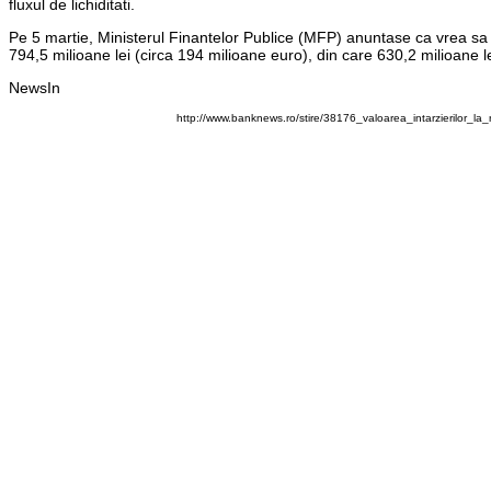
fluxul de lichiditati.
Pe 5 martie, Ministerul Finantelor Publice (MFP) anuntase ca vrea sa
794,5 milioane lei (circa 194 milioane euro), din care 630,2 milioane lei
NewsIn
http://www.banknews.ro/stire/38176_valoarea_intarzierilor_la