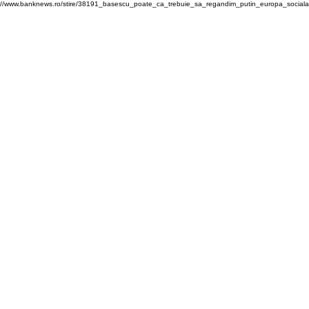
://www.banknews.ro/stire/38191_basescu_poate_ca_trebuie_sa_regandim_putin_europa_sociala