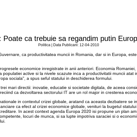
 Poate ca trebuie sa regandim putin Europ
Politica | Data Publicarii: 12-04-2010
uvernare, ca productivitatea muncii in Romania, dar si in Europa, este
ogresele economice inregistrate in anii anteriori. Economia Romaniei, ca 
 populatiei active si la nivele scazute inca a productivitatii muncii atat
pa sociala", a spus seful statului in deschiderea formului.
ei mari directii: inovatie, educatie si societate digitala, de aceea con
iind ca dezvoltarea sectorului IT are un rol major in cresterea econo
ationale in contextul crizei globale, aratand ca aceasta dezbatere se i
inanciare ca efect al crizei economice globale, venituri la bugetul statulu
la creditare. In acest context agenda Europa 2020 isi propune un plan a
 competente, locuri de munca, si sa lupte impotriva saraciei si o econom
ui.