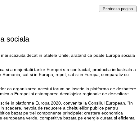
a sociala
 mai scazuita decat in Statele Unite, aratand ca poate Europa sociala
si a majoritatii tarilor Europei s-a contractat, productia industriala a
 in Romania, cat si in Europa, repet, cat si in Europa, comparativ cu
sider ca organizarea acestui forum se inscrie in platforma de dezbatere
mica a Europei si estomparea decalajelor regionale de dezvoltare.
nscrie in platforma Europa 2020, convenita la Consiliul European. "In
i in scadere, nevoia de reducere a cheltuielilor publice pentru
mbitios bazat pe trei componente principale: crestere economica
ie europeana verde, competitiva bazata pe energie curata si eficienta