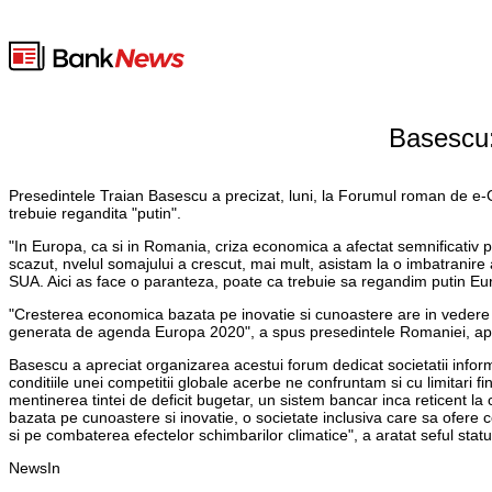
Basescu:
Presedintele Traian Basescu a precizat, luni, la Forumul roman de e-G
trebuie regandita "putin".
"In Europa, ca si in Romania, criza economica a afectat semnificativ pr
scazut, nvelul somajului a crescut, mai mult, asistam la o imbatranire a
SUA. Aici as face o paranteza, poate ca trebuie sa regandim putin Euro
"Cresterea economica bazata pe inovatie si cunoastere are in vedere tr
generata de agenda Europa 2020", a spus presedintele Romaniei, aprec
Basescu a apreciat organizarea acestui forum dedicat societatii inform
conditiile unei competitii globale acerbe ne confruntam si cu limitari f
mentinerea tintei de deficit bugetar, un sistem bancar inca reticent 
bazata pe cunoastere si inovatie, o societate inclusiva care sa ofere
si pe combaterea efectelor schimbarilor climatice", a aratat seful statul
NewsIn