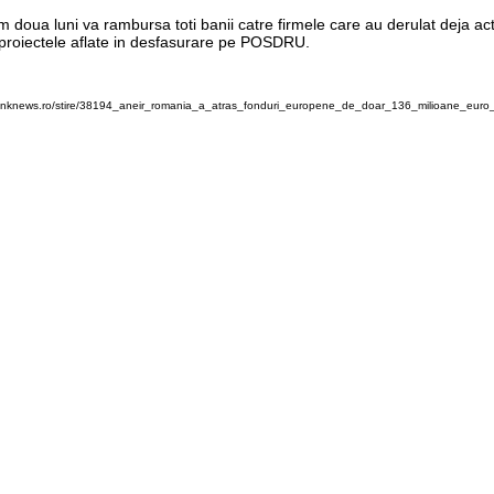
m doua luni va rambursa toti banii catre firmele care au derulat deja act
in proiectele aflate in desfasurare pe POSDRU.
anknews.ro/stire/38194_aneir_romania_a_atras_fonduri_europene_de_doar_136_milioane_euro