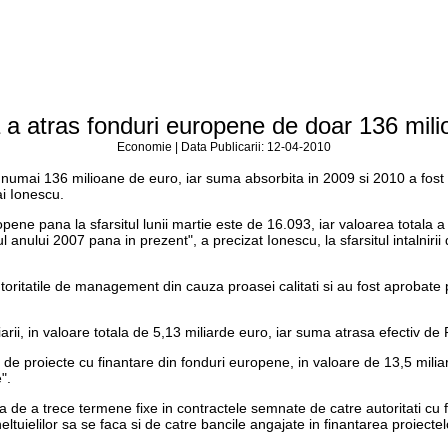
 atras fonduri europene de doar 136 mili
Economie | Data Publicarii: 12-04-2010
numai 136 milioane de euro, iar suma absorbita in 2009 si 2010 a fost d
ai Ionescu.
ene pana la sfarsitul lunii martie este de 16.093, iar valoarea totala a
ului 2007 pana in prezent", a precizat Ionescu, la sfarsitul intalnirii 
autoritatile de management din cauza proasei calitati si au fost aproba
ii, in valoare totala de 5,13 miliarde euro, iar suma atrasa efectiv d
de proiecte cu finantare din fonduri europene, in valoare de 13,5 miliar
".
a de a trece termene fixe in contractele semnate de catre autoritati cu fi
ltuielilor sa se faca si de catre bancile angajate in finantarea proiecte