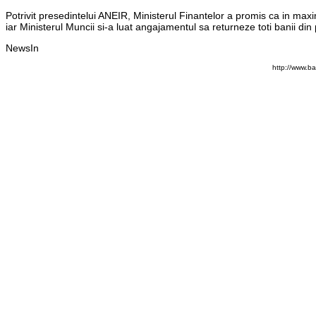
Potrivit presedintelui ANEIR, Ministerul Finantelor a promis ca in maxi
iar Ministerul Muncii si-a luat angajamentul sa returneze toti banii d
NewsIn
http://www.b