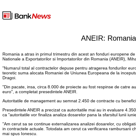
ANEIR: Romania a
Romania a atras in primul trimestru din acest an fonduri europene de 
Nationale a Exportatorilor si Importatorilor din Romania (ANEIR), Mih
"Numarul total al contractelor depuse pentru atragerea fondurilor europ
teoretic suma alocata Romaniei de Uniunea Europeana de la inceputul an
Dragoi.
"Din pacate, insa, circa 8.000 de proiecte au fost respinse de catre 
euro", a completat presedintele ANEIR.
Autoritatile de management au semnat 2.450 de contracte cu beneficiar
Presedintele ANEIR a precizat ca autoritatile mai au in evaluare 4.350 
ca "autoritatile vor finaliza analiza dosarelor pana la sfarsitul lunii iunie
"Am cerut sa se continue externalizarea analizei dosarelor, cu obligati
in contractele actuale. Totodata am cerut ca verificarea rambursarii che
mai spus Ionescu.