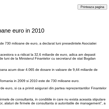
oane euro in 2010
e 730 milioane de euro, a declarat luni presedintele Asociatiei
 acestora s-a ridicat la 32,6 miliarde de euro, adica am depasit
de luni de la Ministerul Finantelor cu secretarul de stat Bogdan
te pana acum doar 4.065 de dosare in valoare de 9,44 miliarde de
e Romania in 2009 si 2010 este de 730 milioane euro.
de euro, si ca a primit asigurari din partea reprezentantilor Finantelor
rmele de consultanta, in conditiile in care nu exista aceasta stipulare
lor, alaturi de firmele de consultanta si autoritatile de management", a