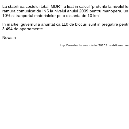
La stabilirea costului total, MDRT a luat in calcul "preturile la nivelul 
ramura comunicat de INS la nivelul anului 2009 pentru manopera, un pro
10% si tranportul materialelor pe o distanta de 10 km".
In martie, guvernul a anuntat ca 110 de blocuri sunt in pregatire pentr
3.494 de apartamente.
NewsIn
http://www.banknews.ro/stire/38202_reabilitarea_