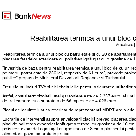
Reabilitarea termica a unui bloc 
Actualitate 
Reabilitarea termica a unui bloc cu patru etaje si cu 20 de apartament
placarea fatadelor exterioare cu polistiren ignifugat cu o grosime de 
"Investitia de baza pentru reabilitarea termica a unui bloc de cu un re
pe metru patrat este de 256 lei, respectiv de 61 euro", prevede proiectu
publice" propus de Ministerul Dezvoltarii Regionale si Turismului.
Preturile nu includ TVA si nici cheltuielile pentru asigurarea utilitatilor
Astfel, costul termoizolarii unei garsoniere este de 2.257 euro, al 
de trei camere cu o suprafata de 66 mp este de 4.026 euro.
Blocul de locuinte luat ca referinta de reprezentantii MDRT are o arie u
Lucrarile de interventii asupra anveloparii cladirii prevad placarea cl
placi de polistiren expandat ignifugat a terasei cu grosimea de 16 cm
polistiren expandat egnifugat cu grosimea de 8 cm a planseului peste s
alimentare gaze, se arata in proiect.