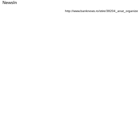
NewsIn
http://www.banknews.ro/stire/38204_anat_organi