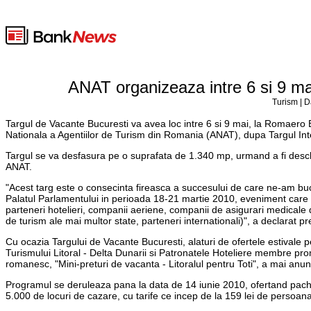
ANAT organizeaza intre 6 si 9 m
Turism | D
Targul de Vacante Bucuresti va avea loc intre 6 si 9 mai, la Romaero B
Nationala a Agentiilor de Turism din Romania (ANAT), dupa Targul Int
Targul se va desfasura pe o suprafata de 1.340 mp, urmand a fi desch
ANAT.
"Acest targ este o consecinta fireasca a succesului de care ne-am buc
Palatul Parlamentului in perioada 18-21 martie 2010, eveniment care a r
parteneri hotelieri, companii aeriene, companii de asigurari medicale d
de turism ale mai multor state, parteneri internationali)", a declarat 
Cu ocazia Targului de Vacante Bucuresti, alaturi de ofertele estivale
Turismului Litoral - Delta Dunarii si Patronatele Hoteliere membre prom
romanesc, "Mini-preturi de vacanta - Litoralul pentru Toti", a mai anu
Programul se deruleaza pana la data de 14 iunie 2010, ofertand pachet
5.000 de locuri de cazare, cu tarife ce incep de la 159 lei de persoana