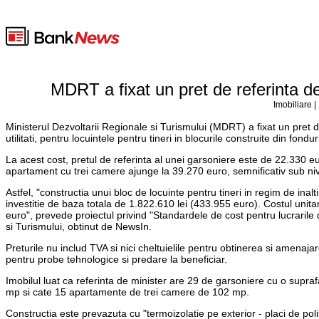
MDRT a fixat un pret de referinta d
Imobiliare |
Ministerul Dezvoltarii Regionale si Turismului (MDRT) a fixat un pret d
utilitati, pentru locuintele pentru tineri in blocurile construite din fondur
La acest cost, pretul de referinta al unei garsoniere este de 22.330 e
apartament cu trei camere ajunge la 39.270 euro, semnificativ sub nivel
Astfel, "constructia unui bloc de locuinte pentru tineri in regim de inal
investitie de baza totala de 1.822.610 lei (433.955 euro). Costul unita
euro", prevede proiectul privind "Standardele de cost pentru lucrarile de
si Turismului, obtinut de NewsIn.
Preturile nu includ TVA si nici cheltuielile pentru obtinerea si amenajar
pentru probe tehnologice si predare la beneficiar.
Imobilul luat ca referinta de minister are 29 de garsoniere cu o supr
mp si cate 15 apartamente de trei camere de 102 mp.
Constructia este prevazuta cu "termoizolatie pe exterior - placi de po