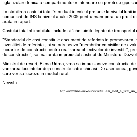
tigla; izolare fonica a compartimentelor interioare cu pereti de gips
La stabilirea costului total "s-au luat in calcul preturile la nivelul luni
comunicat de INS la nivelul anului 2009 pentru manopera, un profit obt
arata in raport.
Costului total al imobilului include si "cheltuielile legate de transport
"Standardul de cost constituie document de referinta in promovarea inve
investitiei de referinta", si se adreseaza "membrilor comisiilor de evalu
lucrarilor de constructii pentru realizarea obiectivelor de investitii", p
de constructie", se mai arata in proiectul sustinut de Ministerul Dezvol
Ministrul de resort, Elena Udrea, vrea sa impulsioneze constructia de 
vanzarea locuintelor deja construite catre chiriasi. De asemenea, guve
care vor sa lucreze in mediul rural.
NewsIn
http://www.banknews.ro/stire/38206_mdrt_a_fixat_un