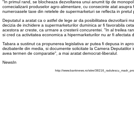
"In primul rand, se blocheaza dezvoltarea unui anumit tip de monopol
comecializarii produselor agro-alimentare, cu consecinte atat asupra f
numeroasele taxe din retelele de supermarketuri se reflecta in pretul 
Deputatul a aratat ca o astfel de lege ar da posibilitatea dezvoltarii mag
decizia de inchidere a supermarketurilor duminica ar fi favorabila cetaten
acestora ar creste, ca urmare a cresterii concurentei. "In al treilea ran
si cred ca activitatea economica a hipermarketurilor nu ar fi afectata 
Tabara a sustinut ca propunerea legislativa ar putea fi depusa in apro
dezbaterile din media, si documente solicitate la Camera Deputatilor in
avea termen de comparatie", a mai aratat democrat-liberalul.
NewsIn
http://www.banknews.ro/stire/38216_radulescu_madr_prod