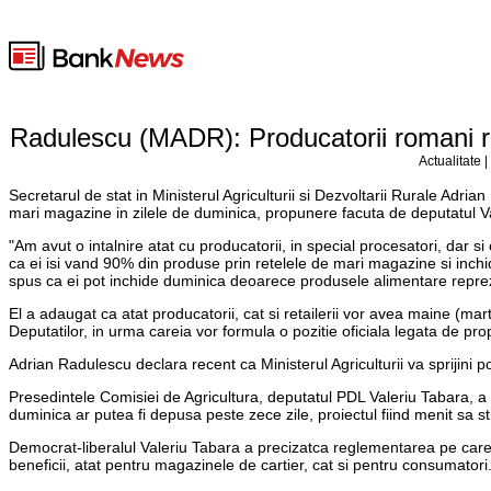
Radulescu (MADR): Producatorii romani re
Actualitate 
Secretarul de stat in Ministerul Agriculturii si Dezvoltarii Rurale Adri
mari magazine in zilele de duminica, propunere facuta de deputatul Va
"Am avut o intalnire atat cu producatorii, in special procesatori, dar s
ca ei isi vand 90% din produse prin retelele de mari magazine si inchi
spus ca ei pot inchide duminica deoarece produsele alimentare repre
El a adaugat ca atat producatorii, cat si retailerii vor avea maine (mart
Deputatilor, in urma careia vor formula o pozitie oficiala legata de pr
Adrian Radulescu declara recent ca Ministerul Agriculturii va sprijini p
Presedintele Comisiei de Agricultura, deputatul PDL Valeriu Tabara, a 
duminica ar putea fi depusa peste zece zile, proiectul fiind menit sa 
Democrat-liberalul Valeriu Tabara a precizatca reglementarea pe care 
beneficii, atat pentru magazinele de cartier, cat si pentru consumatori