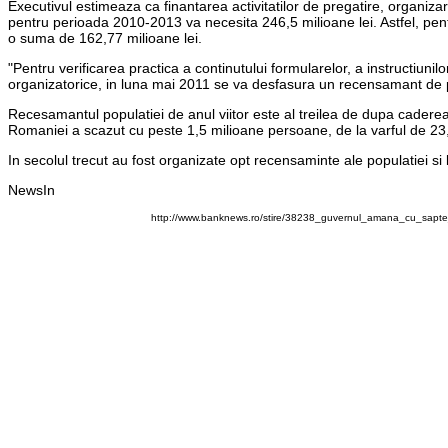
Executivul estimeaza ca finantarea activitatilor de pregatire, organizar
pentru perioada 2010-2013 va necesita 246,5 milioane lei. Astfel, pen
o suma de 162,77 milioane lei.
"Pentru verificarea practica a continutului formularelor, a instructiuni
organizatorice, in luna mai 2011 se va desfasura un recensamant de 
Recesamantul populatiei de anul viitor este al treilea de dupa caderea
Romaniei a scazut cu peste 1,5 milioane persoane, de la varful de 23,2 m
In secolul trecut au fost organizate opt recensaminte ale populatiei si
NewsIn
http://www.banknews.ro/stire/38238_guvernul_amana_cu_sapte