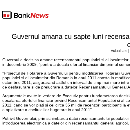
Guvernul amana cu sapte luni recensama
Actualitate 
Guvernul a decis sa amane recensamantul populatiei si al locuintelor 
in decembrie 2009, "pentru a decala efortul financiar din primul semes
"Proiectul de Hotarare a Guvernului pentru modificarea Hotararii Guv
populatiei si al locuintelor din Romania in anul 2011 consta in modif
octombrie 2011, asigurarand astfel un interval de timp mai mare intre a
de desfasurare si de prelucrare a datelor Recensamantului General Agr
Argumentele avute in vedere de Executiv pentru fundametarea deciziei
decalarea efortului financiar privind Recensamantul Populatiei si al Lo
2011, cand se vor plati si cei circa 35 mii de recenzori participanti 
o aplatizare a cheltuielilor bugetare in anul 2011".
Potrivit Guvernului, prin schimbarea datei recensamantului populatiei 
introducerea electronica a datelor din recensamantul general agricol, 