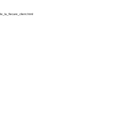
_la_fiecare_client.html