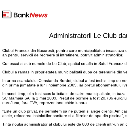
Administratorii Le Club dau
Clubul Francez din Bucuresti, pentru care municipalitatea incaseaza o 
an pentru servicii de recreere si intretinere, potrivit administratorilor.
Cunoscut si sub numele de Le Club, spatiul se afla in Satul Francez di
Clubul a ramas in proprietatea municipalitatii dupa ce terenurile din 
In urma scandalului Constanda-Bordei, clubul a fost inchis timp de nou
din prima jumatate a lunii noiembrie 2009, iar pretul abonamentului ve
In acest timp, el a fost scos la licitatie de catre municipalitate, in ba
SC Mamaia SA, la 1 mai 2009. Pretul de pornire a fost 20.736 euro/luna,
euro/luna, fara TVA, reprezentand chirie lunara.
"Este un club privat, ne permitem sa ne putem si alege clientii. Am cas
altele, refacerea instalatiilor sanitare si a filtrelor de apa din piscina"
Tinta noului administrator al clubului este de 800 de clienti intr-un an 