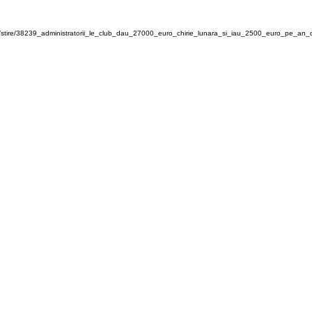
/stire/38239_administratorii_le_club_dau_27000_euro_chirie_lunara_si_iau_2500_euro_pe_an_de