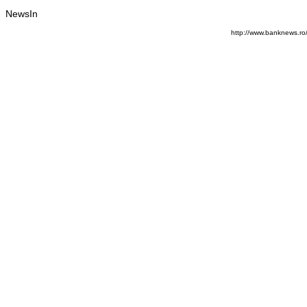
NewsIn
http://www.banknews.ro