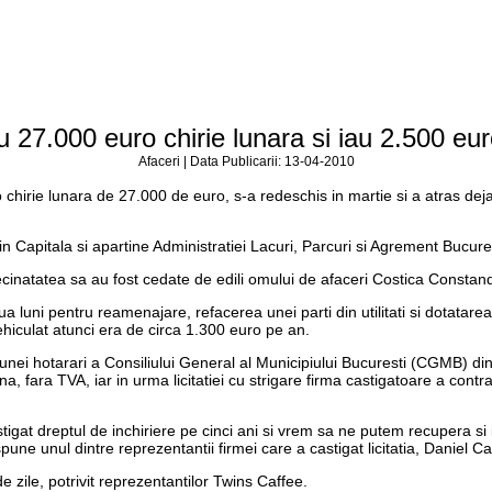
 27.000 euro chirie lunara si iau 2.500 eur
Afaceri | Data Publicarii: 13-04-2010
chirie lunara de 27.000 de euro, s-a redeschis in martie si a atras dej
n Capitala si apartine Administratiei Lacuri, Parcuri si Agrement Bucures
vecinatatea sa au fost cedate de edili omului de afaceri Costica Constan
a luni pentru reamenajare, refacerea unei parti din utilitati si dotatar
hiculat atunci era de circa 1.300 euro pe an.
za unei hotarari a Consiliului General al Municipiului Bucuresti (CGMB) din
 fara TVA, iar in urma licitatiei cu strigare firma castigatoare a contra
tigat dreptul de inchiriere pe cinci ani si vrem sa ne putem recupera si
, spune unul dintre reprezentantii firmei care a castigat licitatia, Daniel C
de zile, potrivit reprezentantilor Twins Caffee.