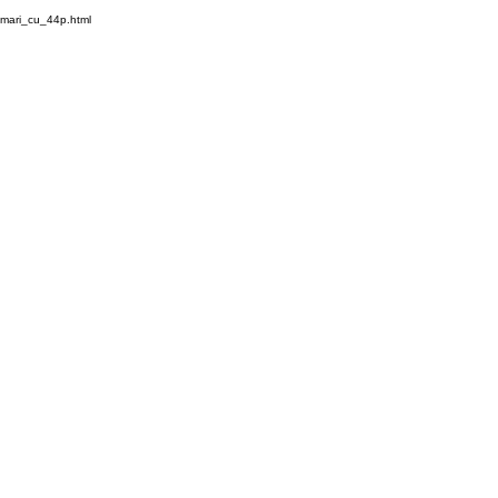
i_mari_cu_44p.html