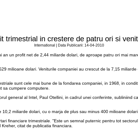
fit trimestrial in crestere de patru ori si ve
International | Data Publicarii: 14-04-2010
ui an un profit net de 2,44 miliarde dolari, de aproape patru ori mai mar
9 milioane dolari. Veniturile companiei au crescut de la 7,15 miliarde dol
imestriale sunt cele mai bune de la fondarea companiei, in 1968, in condi
put sa cumpere computere.
rul general al Intel, Paul Otellini, in cadrul unei conferinte, subliniind
 de 10,2 miliarde dolari, cu o marja de plus sau minus 400 milioane dolari
rtari financiare trimestriale. "Este un semnal puternic pentru tot sector
 Kreher, citat de publicatia financiara.