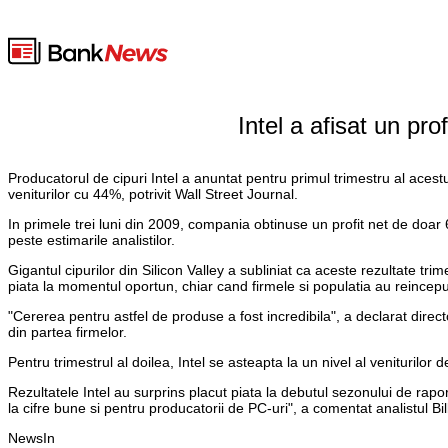
Intel a afisat un pro
Producatorul de cipuri Intel a anuntat pentru primul trimestru al acest
veniturilor cu 44%, potrivit Wall Street Journal.
In primele trei luni din 2009, compania obtinuse un profit net de doar 62
peste estimarile analistilor.
Gigantul cipurilor din Silicon Valley a subliniat ca aceste rezultate tr
piata la momentul oportun, chiar cand firmele si populatia au reince
"Cererea pentru astfel de produse a fost incredibila", a declarat directo
din partea firmelor.
Pentru trimestrul al doilea, Intel se asteapta la un nivel al veniturilor
Rezultatele Intel au surprins placut piata la debutul sezonului de rapo
la cifre bune si pentru producatorii de PC-uri", a comentat analistul Bill
NewsIn