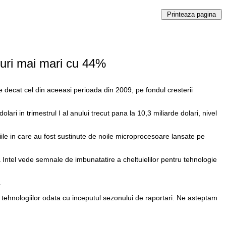
nituri mai mari cu 44%
e decat cel din aceeasi perioada din 2009, pe fondul cresterii
ari in trimestrul I al anului trecut pana la 10,3 miliarde dolari, nivel
tiile in care au fost sustinute de noile microprocesoare lansate pe
 ca Intel vede semnale de imbunatatire a cheltuielilor pentru tehnologie
.
ul tehnologiilor odata cu inceputul sezonului de raportari. Ne asteptam