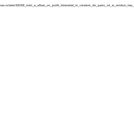
ws.ro/stire/38268_intel_a_afisat_un_profit_trimestrial_in_crestere_de_patru_ori_si_venituri_ma