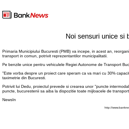
Noi sensuri unice si 
Primaria Municipiului Bucuresti (PMB) va incepe, in acest an, reorganiz
transport in comun, potrivit reprezentantilor municipalitatii.
Pe benzile unice pentru vehiculele Regiei Autonome de Transport Bucur
"Este vorba despre un proiect care speram ca va mari cu 30% capacitat
taximetrie din Bucuresti.
Potrivit lui Dedu, proiectul prevede si crearea unor "puncte intermodal
puncte, bucurestenii sa aiba la dispozitie toate mijloacele de transpor
NewsIn
http://www.bankne