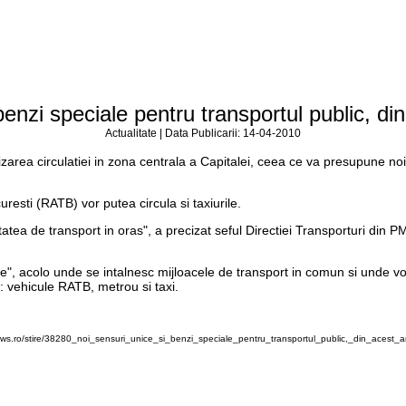
benzi speciale pentru transportul public, din
Actualitate | Data Publicarii: 14-04-2010
area circulatiei in zona centrala a Capitalei, ceea ce va presupune noi 
esti (RATB) vor putea circula si taxiurile.
ea de transport in oras", a precizat seful Directiei Transporturi din P
e", acolo unde se intalnesc mijloacele de transport in comun si unde vor 
t: vehicule RATB, metrou si taxi.
ws.ro/stire/38280_noi_sensuri_unice_si_benzi_speciale_pentru_transportul_public,_din_acest_an