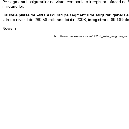
Pe segmentul asigurarilor de viata, compania a inregistrat afaceri de 
milioane lei.
Daunele platite de Astra Asigurari pe segmentul de asigurari generale 
fata de nivelul de 280,56 milioane lei din 2008, inregistrand 69.169 d
NewsIn
http://www.banknews.ro/stire/38283_astra_asigurari_mi