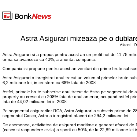
Astra Asigurari mizeaza pe o dublare 
Afaceri | 
Astra Asigurari si-a propus pentru acest an un profit net de 11,78 milio
urma sa avanseze cu 40%, a anuntat compania.
Compania isi propune pentru acest an venituri din prime brute subscri
Astra Asigurari a inregistrat anul trecut un volum al primelor brute su
6,2 milioane lei, in crestere cu 68% fata de 2008.
Astfel, primele brute subscrise anul trecut de Astra pe segmentul de 
property au crescut cu 208% fata de anul anterior, ocupand astfel prim
fata de 44,02 milioane lei in 2008.
Pe segmentul asigurarilor RCA, Astra Asigurari a subscris prime de 286,
segmentul Casco, Astra a inregistrat afaceri de 294,2 milioane lei.
De asemenea, activitatea de asigurari maritime a generat afaceri de 11
(casco si raspundere civila) a sporit cu 50%, de la 22,89 milioane lei i