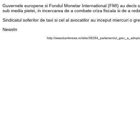
Guvernele europene si Fondul Monetar International (FMI) au decis sa
sub media pietei, in incercarea de a combate criza fiscala si de a r
Sindicatul soferilor de taxi si cel al avocatilor au inceput miercuri o gr
NewsIn
http://www.banknews.ro/stire/38284_parlamentul_grec_a_adopt