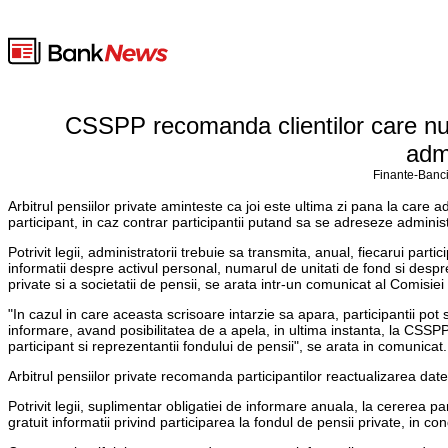
CSSPP recomanda clientilor care nu 
admi
Finante-Banci
Arbitrul pensiilor private aminteste ca joi este ultima zi pana la care ad
participant, in caz contrar participantii putand sa se adreseze administ
Potrivit legii, administratorii trebuie sa transmita, anual, fiecarui part
informatii despre activul personal, numarul de unitati de fond si desp
private si a societatii de pensii, se arata intr-un comunicat al Comis
"In cazul in care aceasta scrisoare intarzie sa apara, participantii pot 
informare, avand posibilitatea de a apela, in ultima instanta, la CSS
participant si reprezentantii fondului de pensii", se arata in comunicat.
Arbitrul pensiilor private recomanda participantilor reactualizarea date
Potrivit legii, suplimentar obligatiei de informare anuala, la cererea pa
gratuit informatii privind participarea la fondul de pensii private, in con