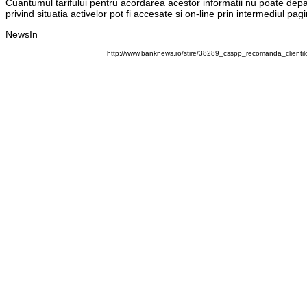
Cuantumul tarifului pentru acordarea acestor informatii nu poate depasi 
privind situatia activelor pot fi accesate si on-line prin intermediul pag
NewsIn
http://www.banknews.ro/stire/38289_csspp_recomanda_clientil