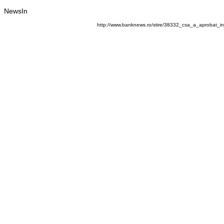
NewsIn
http://www.banknews.ro/stire/38332_csa_a_aprobat_in