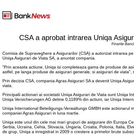
CSA a aprobat intrarea Uniqa Asigura
Finante-Banci
Comisia de Supraveghere a Asigurarilor (CSA) a autorizat intrarea pe pi
Uniqa Asigurari de Viata SA, a anuntat compania.
"Prin aceasta actiune, Uniqa isi completeaza gama de produse de asig
astfel, pe langa produse de asigurari generale, si asigurari de viata",
Prin decizia CSA, compania Agras Asigurari SA a devenit Uniqa Asigurar
viata.
Principalii actionari ai societatii Uniqa Asigurari de Viata sunt Uniq
Uniqa Versicherungen AG detine 0,1189% din actiuni, iar Uniqa Inte
Uniqa International Beteiligungs-Verwaltungs GMBH este actionarul majo
companiei Agras Asigurari in luna martie.
Uniqa este unul din cele mai mari grupuri de asigurare din Europa Cen
Serbia, Ucraina, Cehia, Slovacia, Ungaria, Croatia, Polonia, Italia, E
de grup, Uniqa a inregistrat in 2009 o crestere a primelor brute subscr