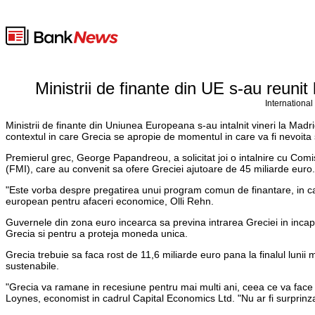
Ministrii de finante din UE s-au reunit
International
Ministrii de finante din Uniunea Europeana s-au intalnit vineri la Madri
contextul in care Grecia se apropie de momentul in care va fi nevoit
Premierul grec, George Papandreou, a solicitat joi o intalnire cu C
(FMI), care au convenit sa ofere Greciei ajutoare de 45 miliarde euro. 
"Este vorba despre pregatirea unui program comun de finantare, in cazul
european pentru afaceri economice, Olli Rehn.
Guvernele din zona euro incearca sa previna intrarea Greciei in incapa
Grecia si pentru a proteja moneda unica.
Grecia trebuie sa faca rost de 11,6 miliarde euro pana la finalul luni
sustenabile.
"Grecia va ramane in recesiune pentru mai multi ani, ceea ce va face ca
Loynes, economist in cadrul Capital Economics Ltd. "Nu ar fi surprinz