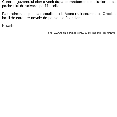
Cererea guvernului elen a venit dupa ce randamentele titlurilor de stat
pachetului de salvare, pe 11 aprilie.
Papandreou a spus ca discutiile de la Atena nu inseamna ca Grecia a
banii de care are nevoie de pe pietele financiare.
NewsIn
http://www.banknews.ro/stire/38355_ministrii_de_finant