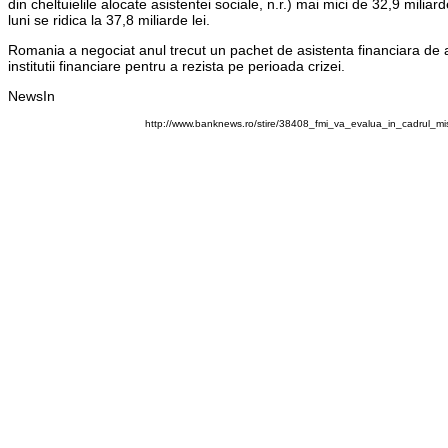
din cheltuielile alocate asistentei sociale, n.r.) mai mici de 32,9 miliard
luni se ridica la 37,8 miliarde lei.
Romania a negociat anul trecut un pachet de asistenta financiara de
institutii financiare pentru a rezista pe perioada crizei.
NewsIn
http://www.banknews.ro/stire/38408_fmi_va_evalua_in_cadrul_mi