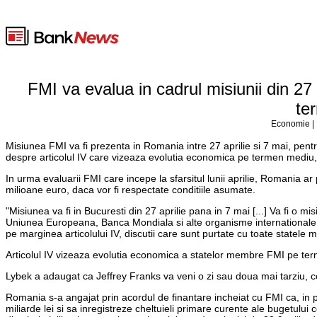
FMI va evalua in cadrul misiunii din 27
te
Economie | 
Misiunea FMI va fi prezenta in Romania intre 27 aprilie si 7 mai, pentr
despre articolul IV care vizeaza evolutia economica pe termen mediu
In urma evaluarii FMI care incepe la sfarsitul lunii aprilie, Romania ar
milioane euro, daca vor fi respectate conditiile asumate.
"Misiunea va fi in Bucuresti din 27 aprilie pana in 7 mai [...] Va fi o
Uniunea Europeana, Banca Mondiala si alte organisme internationale. D
pe marginea articolului IV, discutii care sunt purtate cu toate statel
Articolul IV vizeaza evolutia economica a statelor membre FMI pe te
Lybek a adaugat ca Jeffrey Franks va veni o zi sau doua mai tarziu, cel
Romania s-a angajat prin acordul de finantare incheiat cu FMI ca, in pr
miliarde lei si sa inregistreze cheltuieli primare curente ale bugetului co