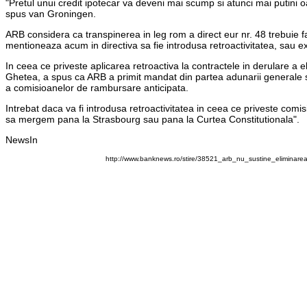
"Pretul unui credit ipotecar va deveni mai scump si atunci mai putini
spus van Groningen.
ARB considera ca transpinerea in leg rom a direct eur nr. 48 trebuie 
mentioneaza acum in directiva sa fie introdusa retroactivitatea, sau ext
In ceea ce priveste aplicarea retroactiva la contractele in derulare a
Ghetea, a spus ca ARB a primit mandat din partea adunarii generale sa 
a comisioanelor de rambursare anticipata.
Intrebat daca va fi introdusa retroactivitatea in ceea ce priveste c
sa mergem pana la Strasbourg sau pana la Curtea Constitutionala".
NewsIn
http://www.banknews.ro/stire/38521_arb_nu_sustine_eliminarea_