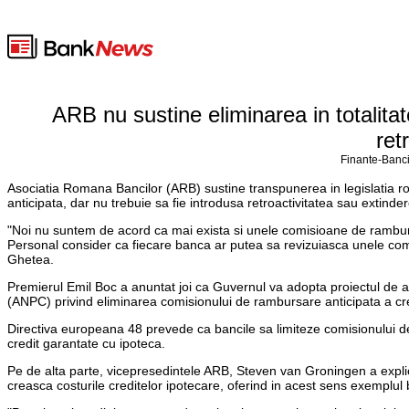
ARB nu sustine eliminarea in totalita
ret
Finante-Banci
Asociatia Romana Bancilor (ARB) sustine transpunerea in legislatia ro
anticipata, dar nu trebuie sa fie introdusa retroactivitatea sau extinder
"Noi nu suntem de acord ca mai exista si unele comisioane de ramburs
Personal consider ca fiecare banca ar putea sa revizuiasca unele co
Ghetea.
Premierul Emil Boc a anuntat joi ca Guvernul va adopta proiectul de 
(ANPC) privind eliminarea comisionului de rambursare anticipata a cre
Directiva europeana 48 prevede ca bancile sa limiteze comisionului de 
credit garantate cu ipoteca.
Pe de alta parte, vicepresedintele ARB, Steven van Groningen a expli
creasca costurile creditelor ipotecare, oferind in acest sens exemplul b