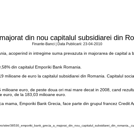
ajorat din nou capitalul subsidiarei din Ro
Finante-Banci | Data Publicarii: 23-04-2010
ia, acoperind in intregime suma prevazuta in majorarea de capital a banci
99,58% din capitalul Emporiki Bank Romania.
9 milioane de euro la capitalul subsidiarei din Romania. Capitalul soc
 milioane euro, de peste doua ori mai mare decat in 2008, cand rezulta
ne euro, de la 183,03 milioane euro.
ca mama, Emporiki Bank Grecia, face parte din grupul francez Credit Agr
ro/stire/38530_emporiki_bank_grecia_a_majorat_din_nou_capitalul_subsidiarei_din_romania,_cu