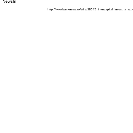
NewsIn
http://www.banknews.ro/stire/38545_intercapital_invest_a_rap