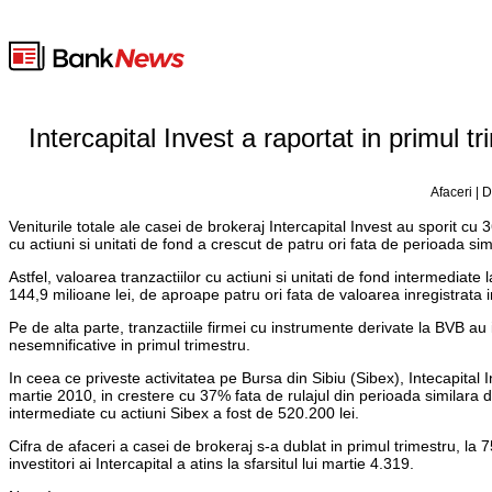
Intercapital Invest a raportat in primul tr
Afaceri | 
Veniturile totale ale casei de brokeraj Intercapital Invest au sporit cu 3
cu actiuni si unitati de fond a crescut de patru ori fata de perioada sim
Astfel, valoarea tranzactiilor cu actiuni si unitati de fond intermediate 
144,9 milioane lei, de aproape patru ori fata de valoarea inregistrata 
Pe de alta parte, tranzactiile firmei cu instrumente derivate la BVB au 
nesemnificative in primul trimestru.
In ceea ce priveste activitatea pe Bursa din Sibiu (Sibex), Intecapital 
martie 2010, in crestere cu 37% fata de rulajul din perioada similara 
intermediate cu actiuni Sibex a fost de 520.200 lei.
Cifra de afaceri a casei de brokeraj s-a dublat in primul trimestru, la
investitori ai Intercapital a atins la sfarsitul lui martie 4.319.