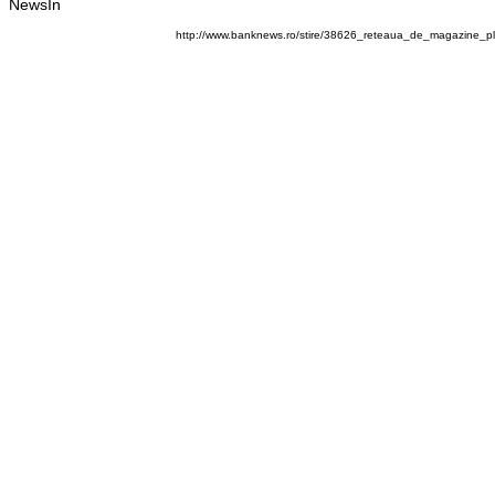
NewsIn
http://www.banknews.ro/stire/38626_reteaua_de_magazine_plu