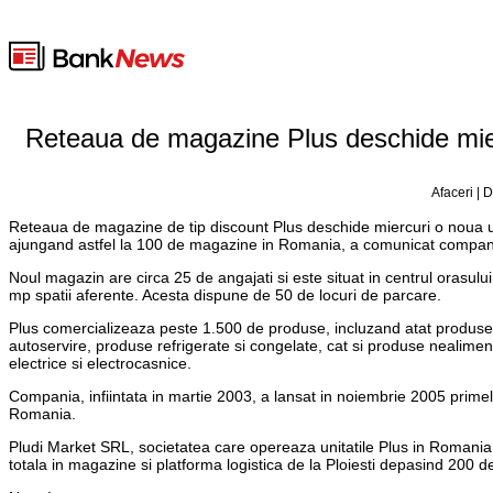
Reteaua de magazine Plus deschide miercu
Afaceri | 
Reteaua de magazine de tip discount Plus deschide miercuri o noua unit
ajungand astfel la 100 de magazine in Romania, a comunicat compan
Noul magazin are circa 25 de angajati si este situat in centrul orasu
mp spatii aferente. Acesta dispune de 50 de locuri de parcare.
Plus comercializeaza peste 1.500 de produse, incluzand atat produse
autoservire, produse refrigerate si congelate, cat si produse nealime
electrice si electrocasnice.
Compania, infiintata in martie 2003, a lansat in noiembrie 2005 prime
Romania.
Pludi Market SRL, societatea care opereaza unitatile Plus in Romania, ar
totala in magazine si platforma logistica de la Ploiesti depasind 200 d