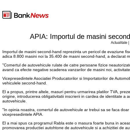
APIA: Importul de masini second-
Actualitate 
Importul de masini second-hand reprezinta un pericol de evaziune fisca
adica 8.800 masini noi la 35.400 de masni second-hand, a declarat ma
"Comertul de autovehicule rulate de catre persoane fizice neautorizate
avand ca efecte negative scaderea vanzarilor de masini noi, activitate
Vicepresedintele Asociatiei Producatorilor si Importatorilor de Automobi
vehiculele second-hand.
El a propus, printre altele, masuri pentru urmarirea platilor TVA, prez
origine, introducerea obligativitatii inscrierii in cardea de identitate a
autovehicule.
"In opinia noastra, comertul de autovehicule ar trebui sa se faca doar 
vicepresedintele APIA.
El a mai spus ca programul Rabla este o masura foarte buna in aceast
promovarea productiei autohtone de autovehicule si a achizitiei de au