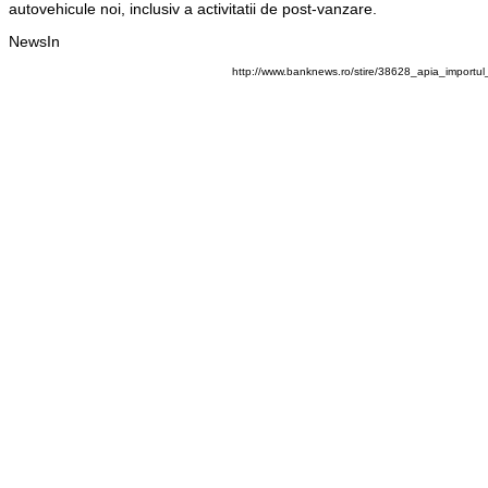
autovehicule noi, inclusiv a activitatii de post-vanzare.
NewsIn
http://www.banknews.ro/stire/38628_apia_importu