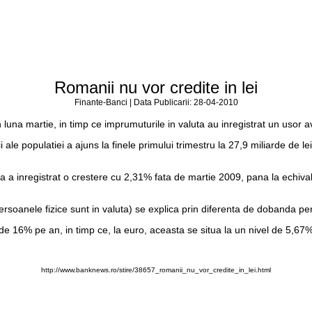
Romanii nu vor credite in lei
Finante-Banci | Data Publicarii: 28-04-2010
n luna martie, in timp ce imprumuturile in valuta au inregistrat un usor 
 ale populatiei a ajuns la finele primului trimestru la 27,9 miliarde de l
ta a inregistrat o crestere cu 2,31% fata de martie 2009, pana la echival
ersoanele fizice sunt in valuta) se explica prin diferenta de dobanda pe
a de 16% pe an, in timp ce, la euro, aceasta se situa la un nivel de 5,67
http://www.banknews.ro/stire/38657_romanii_nu_vor_credite_in_lei.html