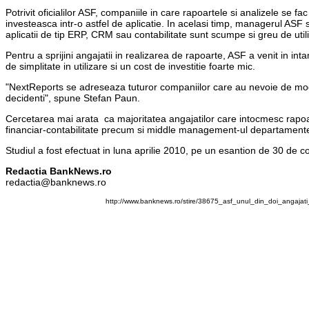
Potrivit oficialilor ASF, companiile in care rapoartele si analizele se fa
investeasca intr-o astfel de aplicatie. In acelasi timp, managerul ASF
aplicatii de tip ERP, CRM sau contabilitate sunt scumpe si greu de util
Pentru a sprijini angajatii in realizarea de rapoarte, ASF a venit in 
de simplitate in utilizare si un cost de investitie foarte mic.
"NextReports se adreseaza tuturor companiilor care au nevoie de modalit
decidenti", spune Stefan Paun.
Cercetarea mai arata ca majoritatea angajatilor care intocmesc rapoar
financiar-contabilitate precum si middle management-ul departamente
Studiul a fost efectuat in luna aprilie 2010, pe un esantion de 30 de co
Redactia BankNews.ro
redactia@banknews.ro
http://www.banknews.ro/stire/38675_asf_unul_din_doi_angajati