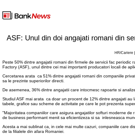
ASF: Unul din doi angajati romani din serv
HR/Cariere |
Peste 50% dintre angajatii romani din firmele de servicii fac periodic 
Factory (ASF), unul dintre cei mai importanti producatori locali de aplic
Cercetarea arata ca 51% dintre angajatii romani din companiile private
sa le prezinte superiorilor directi.
De asemenea, 36% dintre angajatii care intocmesc rapoarte si analize
Studiul ASF mai arata ca doar un procent de 12% dintre angajati au la
tabele, grafice sau scheme de activitate pe care le pot prezenta super
"Majoritatea companiilor care asigura angajatilor softuri moderne de 
de business performant menit sa eficientizeza si sa inlesneasca munc
Acesta a mai sublinat ca, in cele mai multe cazuri, companiile care di
de la filialele din afara Romaniei.