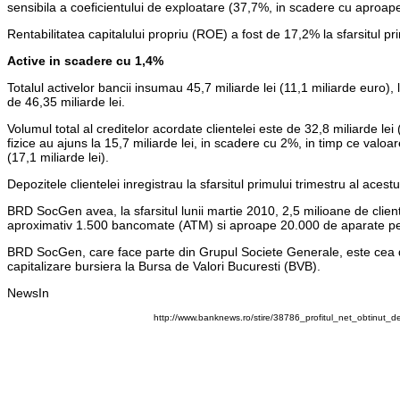
sensibila a coeficientului de exploatare (37,7%, in scadere cu aproap
Rentabilitatea capitalului propriu (ROE) a fost de 17,2% la sfarsitul pri
Active in scadere cu 1,4%
Totalul activelor bancii insumau 45,7 miliarde lei (11,1 miliarde euro), l
de 46,35 miliarde lei.
Volumul total al creditelor acordate clientelei este de 32,8 miliarde l
fizice au ajuns la 15,7 miliarde lei, in scadere cu 2%, in timp ce valoa
(17,1 miliarde lei).
Depozitele clientelei inregistrau la sfarsitul primului trimestru al ace
BRD SocGen avea, la sfarsitul lunii martie 2010, 2,5 milioane de clien
aproximativ 1.500 bancomate (ATM) si aproape 20.000 de aparate pen
BRD SocGen, care face parte din Grupul Societe Generale, este cea 
capitalizare bursiera la Bursa de Valori Bucuresti (BVB).
NewsIn
http://www.banknews.ro/stire/38786_profitul_net_obtinut_