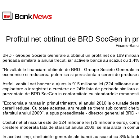
Profitul net obtinut de BRD SocGen in pr
Finante-Banci
BRD - Groupe Societe Generale a obtinut un profit net de 199 milioane l
perioada similara a anului trecut, iar activele bancii au scazut cu 1,4% 
"Rezultatele financiare obtinute de BRD - Groupe Societe Generale in c
economice si reducerea puternica si persistenta a cererii de produse si
Astfel, venitul net bancar a ajuns la 915 milioane lei (224 milioane eur
exploatare a inregistrat o crestere de 24% fata de perioada similara a 
prezentate de BRD SocGen in conformitate cu standardele romanesti d
"Economia a ramas in primul trimestru al anului 2010 la o turatie destu
cererii reduse. Cu toate acestea, am reusit sa tinem sub control cheltuie
sfarsitul anului 2009", a spus presedintele - director general al BRD
Costul net al riscului este de 324 milioane lei (79 milioane euro), comp
crestere moderata fata de sfarsitul anului 2009, se mai arata in comun
In acelasi timp, cheltuielile generale ale bancii au scazut cu 3% fata d