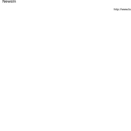
NewsIn
http://www.b