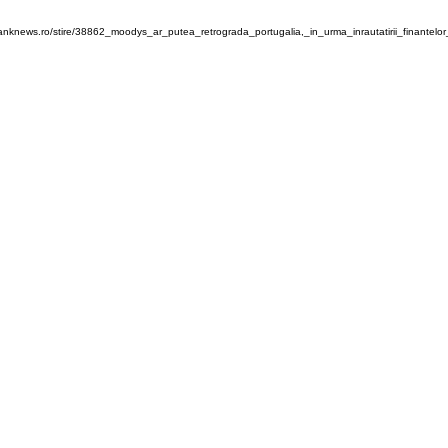
anknews.ro/stire/38862_moodys_ar_putea_retrograda_portugalia,_in_urma_inrautatirii_finantelor