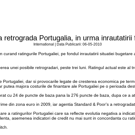
retrograda Portugalia, in urma inrautatirii 
International | Data Publicarii: 06-05-2010
urand ratingurile Portugaliei, pe fondul inrautatirii situatiei bugetare a
erea unei posibile retrogradari, peste trei luni. Ratingul actual este al 
ale Portugaliei, dar si provocarile legate de cresterea economica pe ter
ar putea majora costurile de finantare ale Portugaliei pe o perioada dest
jorat cu 24 de puncte de baza pana la 276 puncte de baza, dupa ce a at
arime din zona euro in 2009, iar agentia Standard & Poor's a retrograda
nare a ratingurilor Portugaliei care sa reflecte evolutia negativa a indic
e lenta, asemenea indicatori de credit nu mai sunt in concordanta cu rat
itch.