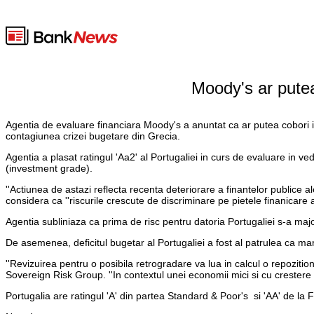
Moody's ar putea 
Agentia de evaluare financiara Moody's a anuntat ca ar putea cobori in c
contagiunea crizei bugetare din Grecia.
Agentia a plasat ratingul 'Aa2' al Portugaliei in curs de evaluare in ved
(investment grade).
''Actiunea de astazi reflecta recenta deteriorare a finantelor publice 
considera ca ''riscurile crescute de discriminare pe pietele finanicare 
Agentia subliniaza ca prima de risc pentru datoria Portugaliei s-a ma
De asemenea, deficitul bugetar al Portugaliei a fost al patrulea ca m
''Revizuirea pentru o posibila retrogradare va lua in calcul o repozitio
Sovereign Risk Group. ''In contextul unei economii mici si cu crester
Portugalia are ratingul 'A' din partea Standard & Poor's si 'AA' de la F