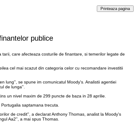
finantelor publice
 tarii, care afecteaza costurile de finantare, si temerilor legate de
treilea cel mai scazut din categoria celor cu recomandare investitii
men lung'', se spune im comunicatul Moody's. Analistii agentiei
ul de lunga''.
ins un nivel maxim de 299 puncte de baza in 28 aprilie.
t Portugalia saptamana trecuta.
atorilor de credit'', a declarat Anthony Thomas, analist la Moody's
ingul Aa2'', a mai spus Thomas.