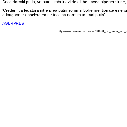
Daca dormiti putin, va puteti imbolnavi de diabet, avea hipertensiune, 
'Credem ca legatura intre prea putin somn si bolile mentionate este 
adaugand ca 'societatea ne face sa dormim tot mai putin'.
AGERPRES
http://www.banknews.ro/stire/38868_un_somn_sub_s