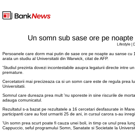
Un somn sub sase ore pe noapte c
Lifestyle |
Persoanele care dorm mai putin de sase ore pe noapte au sanse cu 12
arata un studiu al Universitatii din Warwick, citat de AFP.
'Studiul prezinta dovezi incontestabile asupra legaturii directe intre u
premature.
Cercetatorii mai precizeaza ca si un somn care este de regula prea lun
Universitatii.
Somnul care dureaza prea mult 'nu sporeste in sine riscurile de mortal
adauga comunicatul.
Rezultatul s-a bazat pe rezultatele a 16 cercetari desfasurate in Marea
participanti care au fost urmariti 25 de ani, in cursul carora s-au inreg
'Un somn prea scurt poate fi cauza unei boli, in timp ce unul prea lu
Cappuccio, seful programului Somn, Sanatate si Societate la Universi