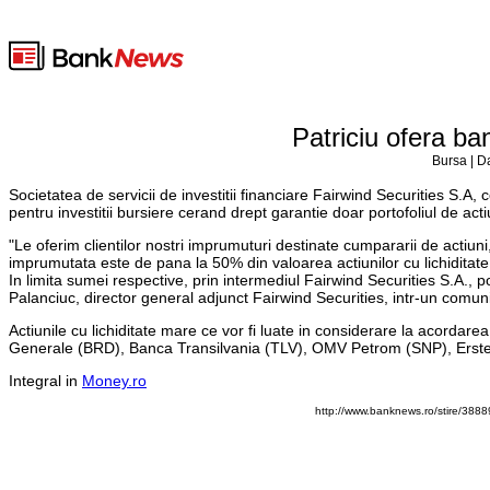
Patriciu ofera ban
Bursa | D
Societatea de servicii de investitii financiare Fairwind Securities S.A
pentru investitii bursiere cerand drept garantie doar portofoliul de acti
"Le oferim clientilor nostri imprumuturi destinate cumpararii de actiuni
imprumutata este de pana la 50% din valoarea actiunilor cu lichiditate 
In limita sumei respective, prin intermediul Fairwind Securities S.A., po
Palanciuc, director general adjunct Fairwind Securities, intr-un comun
Actiunile cu lichiditate mare ce vor fi luate in considerare la acordar
Generale (BRD), Banca Transilvania (TLV), OMV Petrom (SNP), Ers
Integral in
Money.ro
http://www.banknews.ro/stire/38889