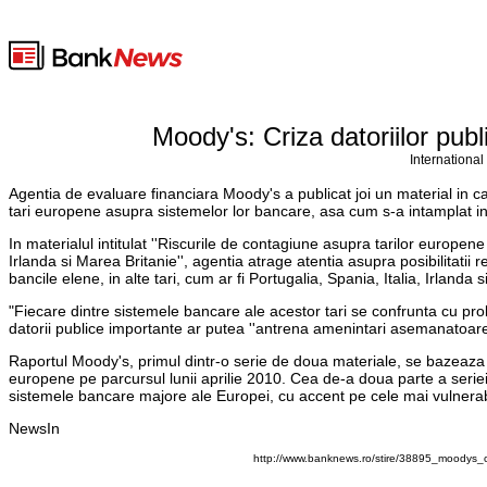
Moody's: Criza datoriilor pub
International
Agentia de evaluare financiara Moody's a publicat joi un material in car
tari europene asupra sistemelor lor bancare, asa cum s-a intamplat i
In materialul intitulat ''Riscurile de contagiune asupra tarilor europ
Irlanda si Marea Britanie'', agentia atrage atentia asupra posibilitatii r
bancile elene, in alte tari, cum ar fi Portugalia, Spania, Italia, Irlanda
"Fiecare dintre sistemele bancare ale acestor tari se confrunta cu pro
datorii publice importante ar putea ''antrena amenintari asemanatoare s
Raportul Moody's, primul dintr-o serie de doua materiale, se bazeaza p
europene pe parcursul lunii aprilie 2010. Cea de-a doua parte a seriei, 
sistemele bancare majore ale Europei, cu accent pe cele mai vulnerabi
NewsIn
http://www.banknews.ro/stire/38895_moodys_cr