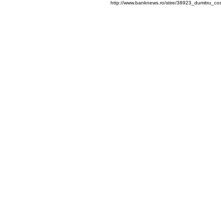
http://www.banknews.ro/stire/38923_dumitru_co