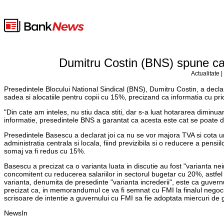
Dumitru Costin (BNS) spune ca s
Actualitate 
Presedintele Blocului National Sindical (BNS), Dumitru Costin, a declar
sadea si alocatiile pentru copii cu 15%, precizand ca informatia cu pri
"Din cate am inteles, nu stiu daca stiti, dar s-a luat hotararea diminua
informatie, presedintele BNS a garantat ca acesta este cat se poate d
Presedintele Basescu a declarat joi ca nu se vor majora TVA si cota u
administratia centrala si locala, fiind previzibila si o reducere a pensi
somaj va fi redus cu 15%.
Basescu a precizat ca o varianta luata in discutie au fost "varianta ne
concomitent cu reducerea salariilor in sectorul bugetar cu 20%, astfel
varianta, denumita de presedinte "varianta increderii", este ca guvern
precizat ca, in memorandumul ce va fi semnat cu FMI la finalul negoci
scrisoare de intentie a guvernului cu FMI sa fie adoptata miercuri de 
NewsIn