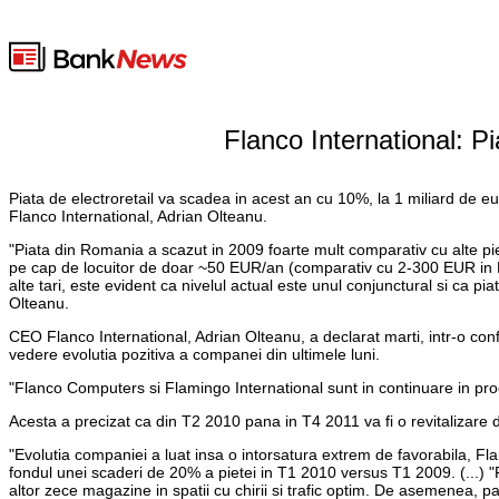
Flanco International: Pi
Piata de electroretail va scadea in acest an cu 10%, la 1 miliard de
Flanco International, Adrian Olteanu.
"Piata din Romania a scazut in 2009 foarte mult comparativ cu alte p
pe cap de locuitor de doar ~50 EUR/an (comparativ cu 2-300 EUR in Eur
alte tari, este evident ca nivelul actual este unul conjunctural si ca p
Olteanu.
CEO Flanco International, Adrian Olteanu, a declarat marti, intr-o confe
vedere evolutia pozitiva a companei din ultimele luni.
"Flanco Computers si Flamingo International sunt in continuare in p
Acesta a precizat ca din T2 2010 pana in T4 2011 va fi o revitaliz
"Evolutia companiei a luat insa o intorsatura extrem de favorabila, Fla
fondul unei scaderi de 20% a pietei in T1 2010 versus T1 2009. (...)
altor zece magazine in spatii cu chirii si trafic optim. De asemenea, 