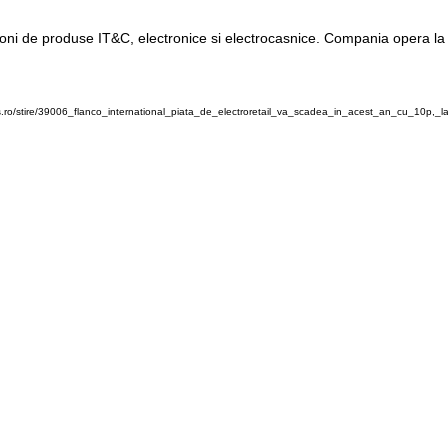
ohtoni de produse IT&C, electronice si electrocasnice. Compania opera l
.ro/stire/39006_flanco_international_piata_de_electroretail_va_scadea_in_acest_an_cu_10p,_la