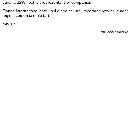
pana la 22%", potrivit reprezentantilor companiei.
Flanco International este unul dintre cei mai importanti retaileri aut
regiuni comerciale ale tarii.
NewsIn
http://www.banknews