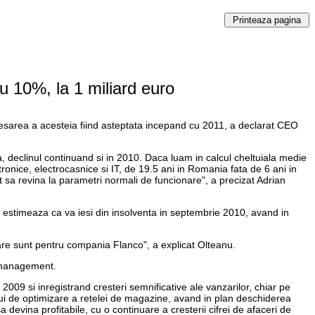
cu 10%, la 1 miliard euro
resarea a acesteia fiind asteptata incepand cu 2011, a declarat CEO
 declinul continuand si in 2010. Daca luam in calcul cheltuiala medie
nice, electrocasnice si IT, de 19.5 ani in Romania fata de 6 ani in
at sa revina la parametri normali de funcionare", a precizat Adrian
 si estimeaza ca va iesi din insolventa in septembrie 2010, avand in
re sunt pentru compania Flanco", a explicat Olteanu.
u management.
2009 si inregistrand cresteri semnificative ale vanzarilor, chiar pe
ui de optimizare a retelei de magazine, avand in plan deschiderea
evina profitabile, cu o continuare a cresterii cifrei de afaceri de