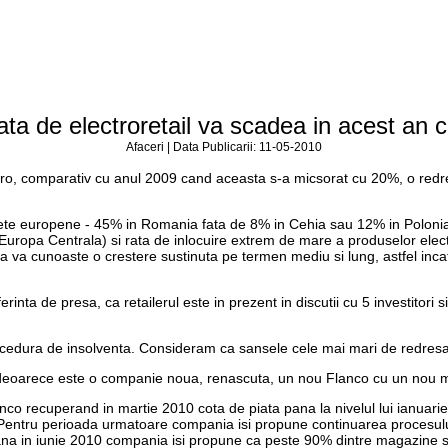
ata de electroretail va scadea in acest an 
Afaceri | Data Publicarii: 11-05-2010
 euro, comparativ cu anul 2009 cand aceasta s-a micsorat cu 20%, o red
iete europene - 45% in Romania fata de 8% in Cehia sau 12% in Polonia,
opa Centrala) si rata de inlocuire extrem de mare a produselor electro
iata va cunoaste o crestere sustinuta pe termen mediu si lung, astfel inc
rinta de presa, ca retailerul este in prezent in discutii cu 5 investitori
rocedura de insolventa. Consideram ca sansele cele mai mari de redresa
are deoarece este o companie noua, renascuta, un nou Flanco cu un no
nco recuperand in martie 2010 cota de piata pana la nivelul lui ianuarie 
 "Pentru perioada urmatoare compania isi propune continuarea procesul
pana in iunie 2010 compania isi propune ca peste 90% dintre magazine sa d