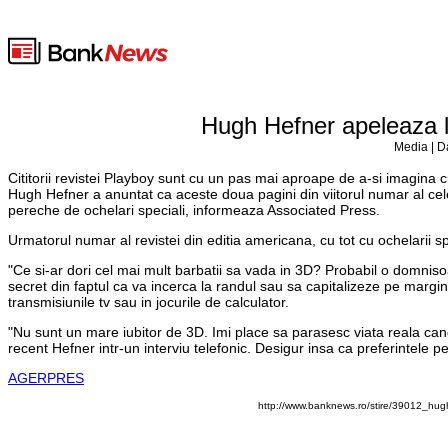
Hugh Hefner apeleaza l
Media | D
Cititorii revistei Playboy sunt cu un pas mai aproape de a-si imagina c
Hugh Hefner a anuntat ca aceste doua pagini din viitorul numar al celebr
pereche de ochelari speciali, informeaza Associated Press.
Urmatorul numar al revistei din editia americana, cu tot cu ochelarii spe
"Ce si-ar dori cel mai mult barbatii sa vada in 3D? Probabil o domnisoa
secret din faptul ca va incerca la randul sau sa capitalizeze pe margin
transmisiunile tv sau in jocurile de calculator.
"Nu sunt un mare iubitor de 3D. Imi place sa parasesc viata reala cand
recent Hefner intr-un interviu telefonic. Desigur insa ca preferintele pe
AGERPRES
http://www.banknews.ro/stire/39012_hu