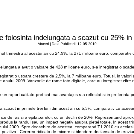
de folosinta indelungata a scazut cu 25% in
Afaceri | Data Publicarii: 12-05-2010
ul trimestru al acestui an cu 24,9%, la 271 milioane euro, comparativ cu 
ndelungata a avut o valoare de 428 milioane euro, s-a inregistrat o sca
registrat o usoara crestere de 2,5%, la 7 milioane euro. Totusi, in valor
 ale anului 2009. Vanzarile de rame foto digitale, care au inregistrat cif
ne un raport calitate-pret cat mai avantajos s-a reflectat si in preferi
 a scazut in primele trei luni din acest an cu 5,3%, comparativ cu aceea
rice de ras si a epilatoarelor, cu un declin de 20%. Reprezentand aproxi
dus la randul sau un impact negativ asupra pietei totale. In acest trime
anului 2009. Spre deosebire de acestea, comparand T1 2010 cu acelasi t
tie pozitiva. Cererea ridicata de mixere si blendere declansata de eroziun