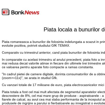
Piata locala a bunurilor 
Piata romaneasca a bunurilor de folosinta indelungata a scazut in prim
evolutie pozitiva, potrivit studiului GfK TEMAX.
Comparativ cu trimestrul anterior, cand piata bunurilor de folosinta i
In comparatie cu acelasi trimestru al anului precedent, piata foto a in
mai redusa decat valorile atinse in fiecare din ultimele trei trimestre
ce valoarea pentru aparate foto compacte a ramas constanta.
"In cadrul pietei de camere digitale, dorinta consumatorilor de a obti
(zoom>=11x)", se arata in studiul Gfk.
Cu vanzari totale de 17 milioane de euro, piata electrocasnicelor mici
Piata totala a fost cel mai mult afectata de segmentul aparatelor elect
descrestere de 8%, cel mai mare grup de produse - aspiratoarele - a pro
fiarele de calcat, au avut cea mai slaba performanta de la inceputul 
produsele de ingrijire a parului si fierbatoarele au inregistrat o evolu