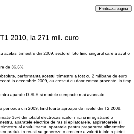
 T1 2010, la 271 mil. euro
acelasi trimestru din 2009, sectorul foto fiind singurul care a avut o
dere de 36,6%.
i absolute, performanta acestui trimestru a fost cu 2 milioane de euro
re record in decembrie 2009, au crescut cu doar cateva procente, in timp
nta pentru aparate D-SLR si modele compacte mai avansate
si perioada din 2009, fiind foarte aproape de nivelul din T2 2009.
mativ 35% din totalul electrocasnicelor mici si inregistrand o
stru, aparatele electrice de ras si epilatoarele, aspiratoarele si
rimestru al anului trecut, aparatele pentru prepararea alimentelor,
ea pretului a reusit sa genereze o crestere a valorii totale a pietei