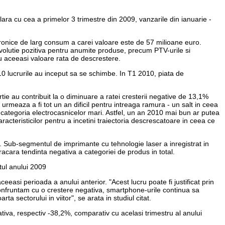
ilara cu cea a primelor 3 trimestre din 2009, vanzarile din ianuarie -
ctronice de larg consum a carei valoare este de 57 milioane euro.
volutie pozitiva pentru anumite produse, precum PTV-urile si
cu aceeasi valoare rata de descrestere.
2010 lucrurile au inceput sa se schimbe. In T1 2010, piata de
ie au contribuit la o diminuare a ratei cresterii negative de 13,1%
rmeaza a fi tot un an dificil pentru intreaga ramura - un salt in ceea
n categoria electrocasnicelor mari. Astfel, un an 2010 mai bun ar putea
acteristicilor pentru a incetini traiectoria descrescatoare in ceea ce
. Sub-segmentul de imprimante cu tehnologie laser a inregistrat in
acara tendinta negativa a categoriei de produs in total.
utul anului 2009
eeasi perioada a anului anterior. "Acest lucru poate fi justificat prin
 confruntam cu o crestere negativa, smartphone-urile continua sa
a sectorului in viitor", se arata in studiul citat.
tiva, respectiv -38,2%, comparativ cu acelasi trimestru al anului