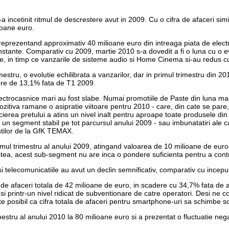
-a incetinit ritmul de descrestere avut in 2009. Cu o cifra de afaceri sim
ioane euro.
e, reprezentand approximativ 40 milioane euro din intreaga piata de ele
stante. Comparativ cu 2009, martie 2010 s-a dovedit a fi o luna cu o e
fre, in timp ce vanzarile de sisteme audio si Home Cinema si-au redus 
rimestru, o evolutie echilibrata a vanzarilor, dar in primul trimestru din 
dere de 13,1% fata de T1 2009.
ctrocasnice mari au fost slabe. Numai promotiile de Paste din luna mart
tiva ramane o asipratie viitoare pentru 2010 - care, din cate se pare, u
cierea pretului a atins un nivel inalt pentru aproape toate produsele di
 un segment stabil pe tot parcursul anului 2009 - sau imbunatatiri ale car
listilor de la GfK TEMAX.
imul trimestru al anului 2009, atingand valoarea de 10 milioane de euro
stea, acest sub-segment nu are inca o pondere suficienta pentru a contr
 si telecomunicatiile au avut un declin semnificativ, comparativ cu incep
ra de afaceri totala de 42 milioane de euro, in scadere cu 34,7% fata de ac
e si printr-un nivel ridicat de subventionare de catre operatori. Desi ne
 posibil ca cifra totala de afaceri pentru smartphone-uri sa schimbe soart
estru al anului 2010 la 80 milioane euro si a prezentat o fluctuatie nega