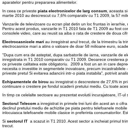
aparatelor pentru prepararea alimentelor.
In ceea ce priveste
piata electronicelor de larg consum
, aceasta si
martie 2010 au descrescut cu 7,6% comparativ cu T1 2009, la 57 mil
Vanzarile de televizoare cu ecran plat detin un loc fruntas in ierarhi
Pentru acest produs, vanzarile in T1 2010 fata de T1 2009 au fost con
consolele video, care au reusit sa aiba o rata de crestere de doua ci
Electrocasnicele mari
au inregistrat anul trecut, de la trimestru la t
electrocasnice mari a atins o valoare de doar 58 milioane euro, sca
"Dupa cum era de asteptat, dupa sarbatorile de iarna, vanzarile de ele
inregistrata in T1 2010 comparativ cu T1 2009. Deoarece cresterea pozi
ce priveste calitatea este obligatoriu. 2009 a fost un an in care depre
necesita o investitie in segmentele inovatoare, precum incastrabilele -
priveste pretul Si evitarea adancirii intr-o piata instabila", potrivit ana
Echipamentele de birou
au inregistrat o descrestere de 27,6% in pr
continuare o crestere pe fondul scaderii pretului mediu. Cu toate ace
In timp ce celelalte sectoare au prezentat evolutii incurajatoare, IT-ul
Sectorul Telecom
a inregistrat in primele trei luni din acest an o cif
declinul pretului mediu de achizitie pe piata pentru telefoanele mobil
inlocuiasca telefoanele mobile clasice in preferinta consumatorilor. Este
Si
sectorul IT
a scazut in T1 2010. Acest sector a incheiat primul trim
trecut.