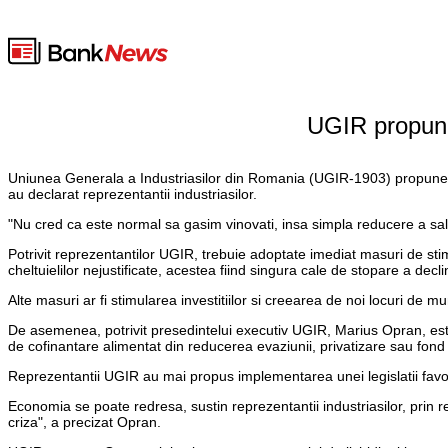
UGIR propune
Uniunea Generala a Industriasilor din Romania (UGIR-1903) propune sa
au declarat reprezentantii industriasilor.
"Nu cred ca este normal sa gasim vinovati, insa simpla reducere a sala
Potrivit reprezentantilor UGIR, trebuie adoptate imediat masuri de sti
cheltuielilor nejustificate, acestea fiind singura cale de stopare a decl
Alte masuri ar fi stimularea investitiilor si creearea de noi locuri de mu
De asemenea, potrivit presedintelui executiv UGIR, Marius Opran, est
de cofinantare alimentat din reducerea evaziunii, privatizare sau fond
Reprezentantii UGIR au mai propus implementarea unei legislatii favor
Economia se poate redresa, sustin reprezentantii industriasilor, pri
criza", a precizat Opran.