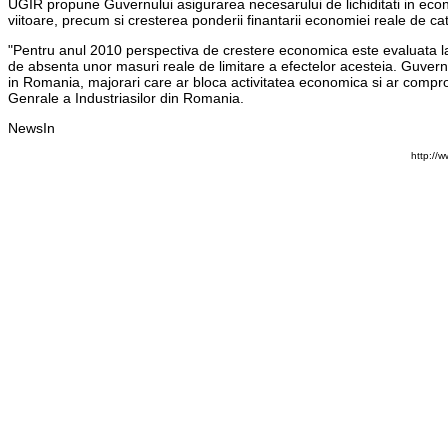
UGIR propune Guvernului asigurarea necesarului de lichiditati in econom
viitoare, precum si cresterea ponderii finantarii economiei reale de c
"Pentru anul 2010 perspectiva de crestere economica este evaluata la 
de absenta unor masuri reale de limitare a efectelor acesteia. Guvern
in Romania, majorari care ar bloca activitatea economica si ar compromi
Genrale a Industriasilor din Romania.
NewsIn
http://