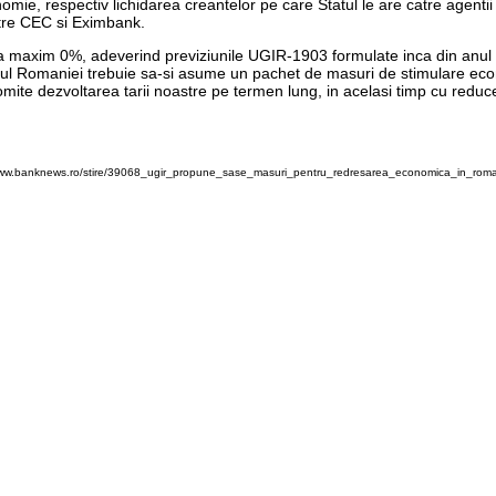
ie, respectiv lichidarea creantelor pe care Statul le are catre agentii 
atre CEC si Eximbank.
maxim 0%, adeverind previziunile UGIR-1903 formulate inca din anul 200
ul Romaniei trebuie sa-si asume un pachet de masuri de stimulare econo
te dezvoltarea tarii noastre pe termen lung, in acelasi timp cu reducere
www.banknews.ro/stire/39068_ugir_propune_sase_masuri_pentru_redresarea_economica_in_roma