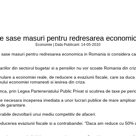
 sase masuri pentru redresarea economi
Economie | Data Publicarii: 14-05-2010
se masuri pentru redresarea economica in Romania si considera ca simp
riilor din sectorul bugetar si a pensiilor nu vor scoate Romania din cri
mulare a economiei reale, de reducere a evaziunii fiscale, care sa duca
inului economiei romanesti si iesirea din criza.
nca, prin Legea Parteneriatului Public Privat si scutirea de taxe pe perioa
e necesara inceperea imediata a unor lucrari publice de mare amploare,
 de garantare.
abile dezvoltarii unui mediu competitiv de afaceri.
n reducerea evaziunii fiscale si a contrabandei. "Daca am reduce cu 50%