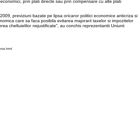
economici, prin plati directe sau prin compensare cu alte plati
9, previziuni bazate pe lipsa oricaror politici economice anticriza si
mica care sa faca posibila evitarea majorarii taxelor si impozitelor
a cheltuielilor nejustificate", au conchis reprezentantii Uniunii
nia.html