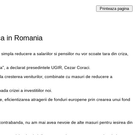
ca in Romania
la reducere a salariilor si pensiilor nu vor scoate tara din criza,
za", a declarat presedintele UGIR, Cezar Coraci.
 la cresterea veniturilor, combinate cu masuri de reducere a
da crizei a investitiilor noi.
 eficientizarea atragerii de fonduri europene prin crearea unui fond
 contrabanda, nu am mai avea nevoie de alte masuri pentru iesirea din