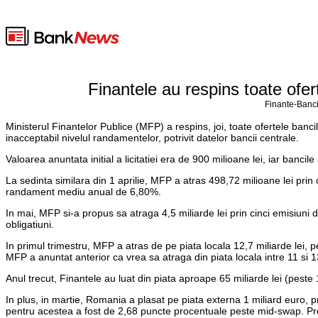
Finantele au respins toate ofert
Finante-Banci
Ministerul Finantelor Publice (MFP) a respins, joi, toate ofertele banc
inacceptabil nivelul randamentelor, potrivit datelor bancii centrale.
Valoarea anuntata initial a licitatiei era de 900 milioane lei, iar ban
La sedinta similara din 1 aprilie, MFP a atras 498,72 milioane lei prin 
randament mediu anual de 6,80%.
In mai, MFP si-a propus sa atraga 4,5 miliarde lei prin cinci emisiuni d
obligatiuni.
In primul trimestru, MFP a atras de pe piata locala 12,7 miliarde lei, pest
MFP a anuntat anterior ca vrea sa atraga din piata locala intre 11 si 13 
Anul trecut, Finantele au luat din piata aproape 65 miliarde lei (peste 
In plus, in martie, Romania a plasat pe piata externa 1 miliard euro, p
pentru acestea a fost de 2,68 puncte procentuale peste mid-swap. Pr