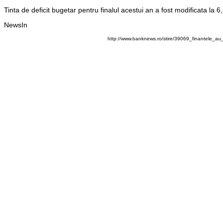
Tinta de deficit bugetar pentru finalul acestui an a fost modificata la 6
NewsIn
http://www.banknews.ro/stire/39069_finantele_au