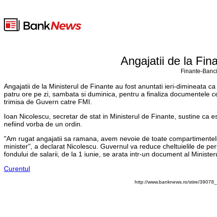
Angajatii de la Fin
Finante-Banci
Angajatii de la Ministerul de Finante au fost anuntati ieri-dimineata c
patru ore pe zi, sambata si duminica, pentru a finaliza documentele c
trimisa de Guvern catre FMI.
Ioan Nicolescu, secretar de stat in Ministerul de Finante, sustine ca e
nefiind vorba de un ordin.
"Am rugat angajatii sa ramana, avem nevoie de toate compartimentele.
minister", a declarat Nicolescu. Guvernul va reduce cheltuielile de per
fondului de salarii, de la 1 iunie, se arata intr-un document al Minister
Curentul
http://www.banknews.ro/stire/39078