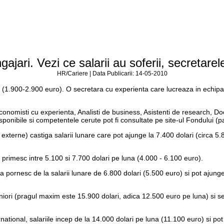
ajari. Vezi ce salarii au soferii, secretarele 
HR/Cariere | Data Publicarii: 14-05-2010
una (1.900-2.900 euro). O secretara cu experienta care lucreaza in echi
misti cu experienta, Analisti de business, Asistenti de research, Docume
isponibile si competentele cerute pot fi consultate pe site-ul Fondului (p
tii externe) castiga salarii lunare care pot ajunge la 7.400 dolari (circa 
rne primesc intre 5.100 si 7.700 dolari pe luna (4.000 - 6.100 euro).
iza pornesc de la salarii lunare de 6.800 dolari (5.500 euro) si pot ajung
seniori (pragul maxim este 15.900 dolari, adica 12.500 euro pe luna) si se
ational, salariile incep de la 14.000 dolari pe luna (11.100 euro) si po