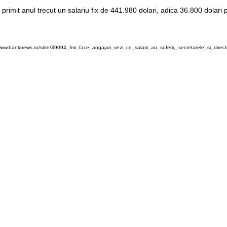
imit anul trecut un salariu fix de 441.980 dolari, adica 36.800 dolari pe
www.banknews.ro/stire/39094_fmi_face_angajari_vezi_ce_salarii_au_soferii,_secretarele_si_directo