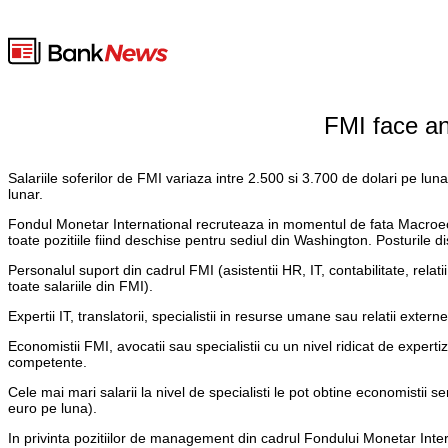
FMI face ang
Salariile soferilor de FMI variaza intre 2.500 si 3.700 de dolari pe l
lunar.
Fondul Monetar International recruteaza in momentul de fata Macroecono
toate pozitiile fiind deschise pentru sediul din Washington. Posturile d
Personalul suport din cadrul FMI (asistentii HR, IT, contabilitate, rela
toate salariile din FMI).
Expertii IT, translatorii, specialistii in resurse umane sau relatii exte
Economistii FMI, avocatii sau specialistii cu un nivel ridicat de expert
competente.
Cele mai mari salarii la nivel de specialisti le pot obtine economistii 
euro pe luna).
In privinta pozitiilor de management din cadrul Fondului Monetar Intern