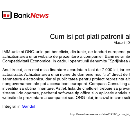
Cum isi pot plati patronii
Afaceri | 
IMM-urile si ONG-urile pot beneficia, din iunie, de fonduri europene 
achizitionarea unui website de prezentare a companiei. Banii nerambur
Competitivitatii Economice, in cadrul operatiunii denumite "Sprijinirea a
Anul trecut, cea mai mica finantare acordata a fost de 7.000 lei, iar c
actualizate. Achizitionarea unui nume de domeniu nou ".ro" direct de l
semnatura electronica, dar si publicitatea pentru proiect reprezinta alt t
nonguvernamentale pot accesa bani europeni. Compass Consulting atrag
investitia sa obtina finantare. Astfel, lista de cheltuieli trebuie sa pr
sistemul de operare, pachetul software tip office si o aplicatie antivir
website de prezentare a companiei sau ONG-ului, in cazul in care solic
Integral in
Gandul
http://www.banknews.ro/stire/39163_cum_isi