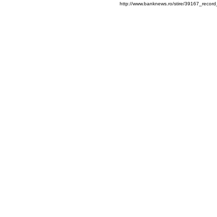
http://www.banknews.ro/stire/39167_reco